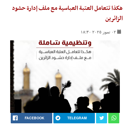
هكذا تتعامل العتبة العباسية مع ملف إدارة حشود
الزائرين
٠٢ تموز ٢٠٢٥ ١٨:٣٠
FACEBOOK
TELEGRAM