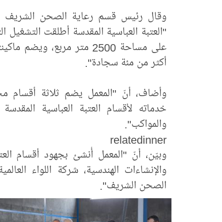
وقال رئيس قسم رعاية الصحن الشريف في 
"العتبة العباسية المقدسة أطلقت التشغيل ا
على مساحة 2500 متر مربع، و
أكثر من مئة سجادة".
وأضاف، أنّ "المعمل يضم ثلاثة أقسام م
خدماته لأقسام العتبة العباسية المقدسة 
والمواكب".
relatedinner
وبيّن، أنّ "المعمل أُنشئ بجهود أقسام العت
والإنشاءات الهندسية، شركة اللواء العالم
الصحن الشريف".