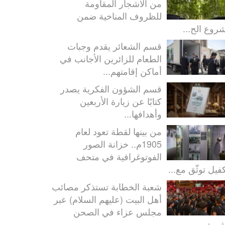
من الأشجار المقاومة
للظروف المناخية ضمن
روع الح...
قسم الشعائر يقدم وجبات
الطعام للزائرين الأجانب في
أماكن إقامتهم...
قسم الشؤون الفكرية يصدر
كتابًا عن زيارة الأربعين
وأهدافها...
من بينها لقطة تعود لعام
1905م.. خزانة الصور
الفوتوغرافية في متحف
كفيل توثّق مع...
شعبة الخطابة تستذكر مصائب
أهل البيت (عليهم السلام) عبر
مجلس عزاء في الصحن
شريف...