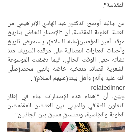
المقدّسة".
من جانبه أوضح الدكتور عبد الهادي الإبراهيمي من
العتبة العلوية المقدّسة، أن "الإصدار الخاصّ بتاريخ
مرقد أمير المؤمنين(عليه السلام)، يستعرض تاريخ
وأحداث العمارات المتتالية على مرقده الشريف منذ
نشأته حتى الوقت الحالي، فيما تضمّنت الموسوعة
الشعرية قصائد منتخبة خاصّة بالنبي محمد(صلّى
الله عليه وآله) وأهل بيته(عليهم السلام)".
relatedinner
وبيّن، أن "إهداء هذه الإصدارات جاء في إطار
التعاون الثقافي والديني بين العتبتين المقدّستين
العلوية والعبّاسية، وبتنسيقٍ مسبق بين الجانبين".