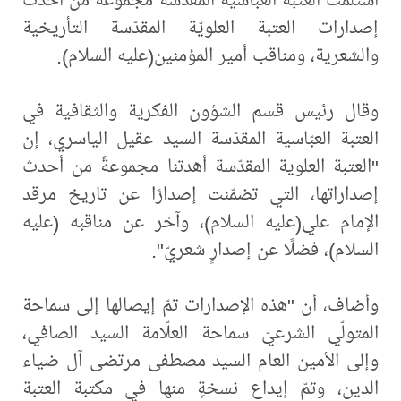
إصدارات العتبة العلويّة المقدّسة التأريخية
والشعرية، ومناقب أمير المؤمنين(عليه السلام).
وقال رئيس قسم الشؤون الفكرية والثقافية في
العتبة العبّاسية المقدّسة السيد عقيل الياسري، إن
"العتبة العلوية المقدّسة أهدتنا مجموعةً من أحدث
إصداراتها، التي تضمّنت إصدارًا عن تاريخ مرقد
الإمام علي(عليه السلام)، وآخر عن مناقبه (عليه
السلام)، فضلًا عن إصدارٍ شعريّ".
وأضاف، أن "هذه الإصدارات تمّ إيصالها إلى سماحة
المتولّي الشرعيّ سماحة العلّامة السيد الصافي،
وإلى الأمين العام السيد مصطفى مرتضى آل ضياء
الدين، وتمّ إيداع نسخةٍ منها في مكتبة العتبة