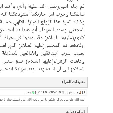
ثم جاء النبي(صلى الله عليه وآله) وأخذ الب
سالمكما وحرب لمن حاربكما أستودعكما الله 
وكانت ثمرة هذا الزواج المبارك الإلهي خمسةَ أ
المجتبى وسيّد الشهداء أبو عبدالله الحسين(
كلثوم(عليهما السلام) وقد ولدوا في حياة ال
أولادهما هو المحسن(عليه السلام) الذي استش
بسبب ضرب المنافقين والظالمين للصدّيقة ف
السلام) إلى أن استشهدت بعد شهادة المحسن(
تعليقات القراء
1 |
هند زيتون |
04/08/2019 00:11 |
مصر
لعنة الله علي من تجرأو عليكي يا امي ولعنة الله علي غصبك حقك يا 
إضافة تعليق