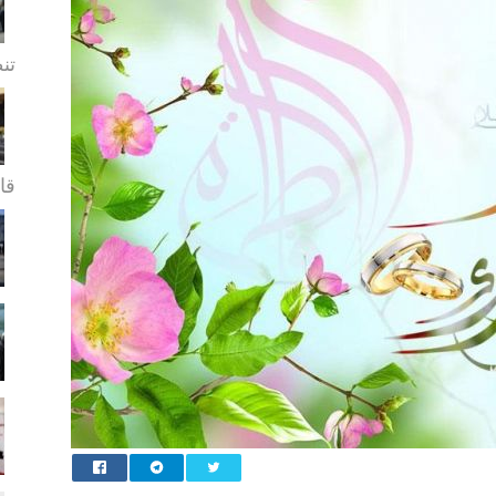
تن
قا.