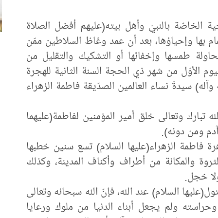
ية الخاصّة بالنبيّ وأهل بيته(عليهم أفضل الصلاة
ام بها وإحياؤها، بعد أن عمد وعّاظ السلاطين ممّن
حاولة طمسها وإخفائها أو التشكيك والتقليل من
اليوم الأوّل من شهر ذي الحجة السنة الثانية للهجرة
ه وآله) سيدةَ نساء العالمين الصدّيقة فاطمة الزهراء
الله تبارك وتعالى خلق أمير المؤمنين لفاطمة(عليهما
دم ومن دونه).
هرة فاطمة الزهراء(عليها السلام) تسع سنين خطبها
ثروة والمكانة من أطراف وأكناف المدينة، وكذلك
ولا خجل.
ول(عليها السلام) عند الله، فإنّ الله سبحانه وتعالى
حراسته ولم يجعل أبناء الدنيا من ملوك ورعايا