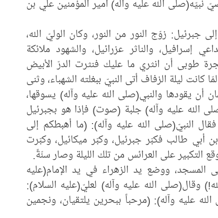
صيّ نبيّه(صلى الله عليه وآله) أمير المؤمنين علي بن
ى جبرئيل: زوّج النور من النور، وكان الوليّ الله،
اعي إسرافيل، والناثر عزرائيل، والشهود ملائكة
رة طوبى أن انثري ما عليك فنثرت الدرّ الأبيض
ّا كانت ليلة الزفاف أتى النبيّ ببغلته الشهباء، وثنى
ن أن يقودها والنبي(صلى الله عليه وآله) يسوقها،
لى الله عليه وآله) جلبة (صوت) فإذا هو بجبرئيل
قال النبيّ(صلى الله عليه وآله): (ما أهبطكم إلى
ن أبي طالب فكبّر جبرئيل، وكبّر ميكائيل، وكبّرت
قع التكبير على العرائس من تلك الليلة وصار سنّةً.
لى المسجد، ووضع يد الزهراء في يد الإمام(عليه
ه!) وقال(صلى الله عليه وآله) لعليّ(عليه السلام):
الله عليه وآله): (مرحباً ببحرين يلتقيان، ونجمين