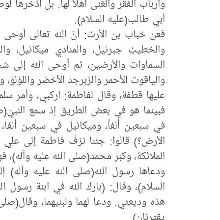
وأرباب الفقر والغنى أهلاً لها. بل ادّخرها لو
أبي طالب(عليه السلام).
فعن خباب بن الأرت: أنّ الله تعالى أوحى إل
والخطيبُ جبرئيل، والمنادي ميكائيل، والد
السماوات والأرضين، ثم أوحى الله إلى شج
والياقوت الأحمر والزبرجد الأخضر واللؤلؤ، ولم
عليها قطفة، وقال لفاطمة: اركبي، وأمر سلما
فبينما هو في بعض الطريق إذ سمع النبيّ(ص
في سبعين ألفاً، وميكائيل في سبعين ألفا، ف
الأرض؟) قالوا: جئنا نزفّ فاطمة إلى علي ب
الملائكة، وكبّر محمد(صلى الله عليه وآله)، فو
ودعاها رسول الله(صلى الله عليه وآله) إ
السلام)، وقال: (بارك الله في ابنة رسول الل
هذه وديعتي. ودعا لهما ولبنيهما، وقال(صلى 
يقترنان).