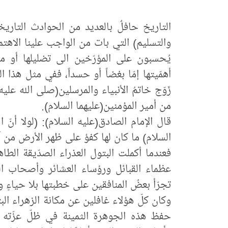
التاريخ حافلٌ بالعديد من الحوادث التاريخ
والتسليم) التي بات من الواجب علينا الاهتم
يُحسبون على المؤرّخين الى تضليلها أو م
أهمّيتها إمّا بغضاً أو حسداً، ففي مثل هذا 
زَوّج خاتمُ الأنبياء والمرسلين(صلى الله علي
من أمير المؤمنين(عليهما السلام).
قال الإمام الصادق(عليه السلام): (لولا أنّ 
السلام) ما كان لها كفؤ على ظهر الأرض من آ
فعندما أكملت البتول العذراء الصدّيقة الطا
عظماء القبائل ورؤساء العشائر وأصحاب ال
تجرّأ بعضُ المنافقين على خطبتها بلا حياءٍ 
وكان كلّ هؤلاء غافلين عن مكانة الزهراء البت
حفظ هذه الجوهرة الثمينة في ظلّ عزّته و