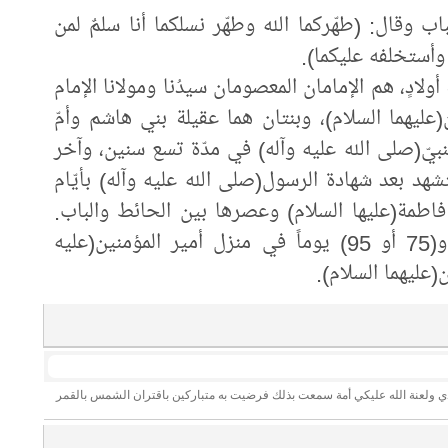
اب وقال: (طهّركما الله وطهّر نسلكما أنا سلمٌ لمن
وأستخلفه عليكما).
ولادٍ، هم الإمامان المعصومان سيدُنا ومولانا الإمام
عليهما السلام)، وبنتان هما عقيلة بني هاشم وأمّ
نبيّ(صلى الله عليه وآله) في مدّة تسع سنين، وآخر
هد بعد شهادة الرسول(صلى الله عليه وآله) بأيّام
اطمة(عليها السلام) وعصرها بين الحائط والباب.
وعاشت الزهراء(عليها السلام) تسع سنين و(75 أو 95) يوماً في منزل أمير المؤمنين(عليه
عليهما السلام).
جدي ولعنة الله عليكي أمة سمعت بذلك فرضيت به متباركين باقتران الشمس بالقمر