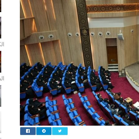
ال
ال