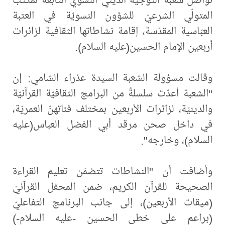
المتولّي الشرعيّ للشؤون النسويّة في العتبة
العبّاسية المقدّسة، إقامة نشاطاتها الثقافية لزائرات
أربعين الإمام الحسين(عليه السلام).
وقالت مسؤولة الشعبة السيدة عذراء الشامي: إن
"الشعبة أعدّت سلسلةً من البرامج الثقافيّة القرآنيّة
والدينيّة، لزائرات الأربعين بمختلف فئاتهنّ العمريّة،
في داخل صحن مرقد أبي الفضل العباس(عليه
السلام)، وخارجه".
وأضافت أن "النشاطات تتضمّن تعليم القراءة
الصحيحة للقرآن الكريم، ضمن المحفل القرآنيّ
(ميقات الأربعين)، إلى جانب البرنامج التفاعليّ
(براعم على خطى الحسين -عليه السلام-)