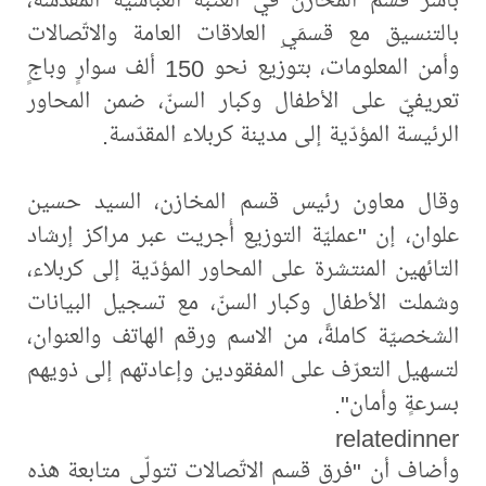
بالتنسيق مع قسمَيِ العلاقات العامة والاتّصالات
وأمن المعلومات، بتوزيع نحو 150 ألف سوارٍ وباجٍ
تعريفيّ على الأطفال وكبار السنّ، ضمن المحاور
الرئيسة المؤدّية إلى مدينة كربلاء المقدّسة.
وقال معاون رئيس قسم المخازن، السيد حسين
علوان، إن "عمليّة التوزيع أُجريت عبر مراكز إرشاد
التائهين المنتشرة على المحاور المؤدّية إلى كربلاء،
وشملت الأطفال وكبار السنّ، مع تسجيل البيانات
الشخصيّة كاملةً، من الاسم ورقم الهاتف والعنوان،
لتسهيل التعرّف على المفقودين وإعادتهم إلى ذويهم
بسرعةٍ وأمان".
relatedinner
وأضاف أن "فرق قسم الاتّصالات تتولّى متابعة هذه