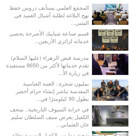
المجمَع العلمي يستأنف دروس حفظ
نهج البلاغة لطلبة أشبال العميد في
المثنى...
قسم صناعة شبابيك الأضرحة يحصي
خدماته لزائري الأربعين...
مدرسة فيض الزهراء (عليها السلام)
تقدم خدماتها لأكثر من 8650 مستفيدة
في زيارة الأ...
بمليون شجرة.. العتبة العباسية
المقدسة تباشر إنشاء حزام أخضر
بطول 90 كيلومترًا في...
في خزانة السيوف التاريخية.. متحف
الكفيل يعرض سيف السلطان سليم
خان العثماني...
شعبة مدارس الكفيل النسوية تطلق