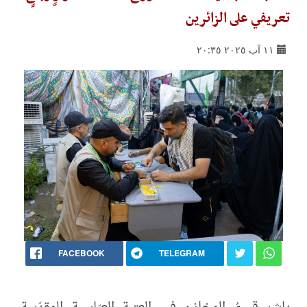
تعريفي على الزائرين
١١ آب ٢٠٢٥ ٢٠:٣٥
FACEBOOK
TELEGRAM
باشر قسمُ المخازن في العتبة العبّاسية المقدّسة،