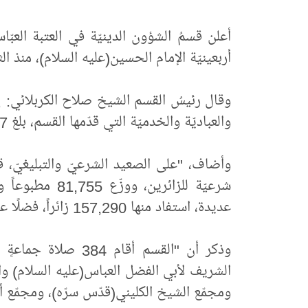
أعلن قسمُ الشؤون الدينيّة في العتبة العبّا
أربعينيّة الإمام الحسين(عليه السلام)، منذ الثا
وقال رئيسُ القسم الشيخ صلاح الكربلائي: 
والعباديّة والخدميّة التي قدّمها القسم، بلغ 1,851,727 زائراً".
عديدة، استفاد منها 157,290 زائراً، فضلًا عن توزيع 2,911 حجاب صلاةٍ للزائرات".
الشريف لأبي الفضل العباس(عليه السلام) وال
ومجمّع الشيخ الكليني(قدّس سرّه)، ومجمّع أ