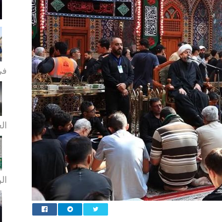
في
الع
الن