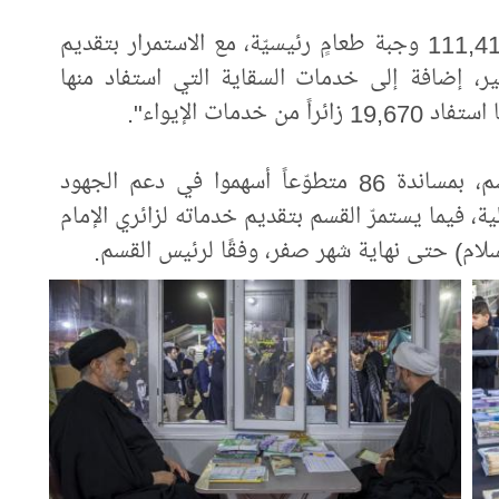
وبيّن أنه "في المجال الخدميّ، تمّ توزيع 111,412 وجبة طعامٍ رئيسيّة، مع الاستمرار بتقديم
ير، إضافة إلى خدمات السقاية التي استفاد منها
وقد تولّى هذه المهامّ 66 منتسباً من القسم، بمساندة 86 متطوّعاً أسهموا في دعم الجهود
ية، فيما يستمرّ القسم بتقديم خدماته لزائري الإمام
لام) حتى نهاية شهر صفر، وفقًا لرئيس القسم.