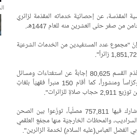
ال
سية المقدّسة، عن إحصائيّة خدماته المقدّمة لزائري
من من صفر حتّى العشرين منه للعام 1447هـ.
إنّ "مجموع عدد المستفيدين من الخدمات الشرعيّة
وأضاف، "على الصعيد الشرعيّ والتبليغيّ، قدّم القسم 80,625 إجابةً عن استفتاءات ومسائل
شرعيّة للزائرين، ووزّع 81,755 مطبوعاً وكرّاساً ومنشوراً، كما أقام 150 منبراً فقهيّاً بلغاتٍ
وذكر أن "القسم أقام 384 صلاة جماعةٍ شارك فيها 757,811 مصلّياً، توزّعوا بين الصحن
سراديب، والمحطّات الخارجيّة منها مجمّع العلقمي
بي الفضل العباس(عليه السلام) لخدمة الزائرين".