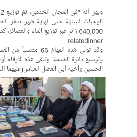
الوجبات البينيّة حتى نهاية شهر صفر الخ
640,000 زائرٍ عبر توزيع الماء والعصائر، كما استفاد 19,670 زائراً من خدمات الإيواء".
relatedinner
وتوسيع دائرة الخدمة، وتبقى هذه الأرقام أوّل
الحسين وأخيه أبي الفضل العباس(عليهما الس