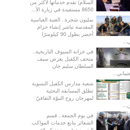
السلام) تقدم خدماتها لأكثر من
8650 مستفيدة في زيارة الأ...
بمليون شجرة.. العتبة العباسية
المقدسة تباشر إنشاء حزام
أخضر بطول 90 كيلومترًا
...
في خزانة السيوف التاريخية..
متحف الكفيل يعرض سيف
السلطان سليم خان
ثماني...
شعبة مدارس الكفيل النسوية
تطلق المسابقة البحثية
لمهرجان روح النبوّة الثقافيّ
...
في يوم الجمعة.. قسم
الشعائر يتابع خدمات المواكب
الحسينية في مدينة كربلاء