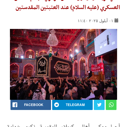
العسكري (عليه السلام) عند العتبتين المقدستين
٠١ أيلول ٢٠٢٥ ١١:٤٠
FACEBOOK
TELEGRAM
أحيا موكب أهالي كربلاء المقدسة ذكرى شهادة