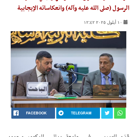
الرسول (صلى الله عليه وآله) وانعكاساته الإيجابية
١٠ أيلول ٢٠٢٥ ١٢:٤٢
FACEBOOK
TELEGRAM
قدّم التدريسي في جامعة ديالى، الدكتور محمود