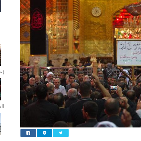
(عل
ال
ومو