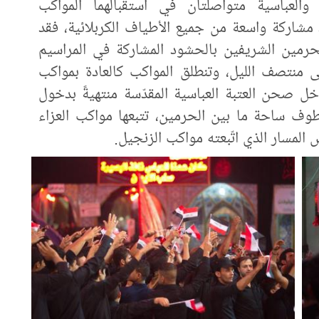
ة والعباسية متواصلتان في استقبالهما المواكب
د مشاركة واسعة من جميع الأطياف الكربلائية، فقد
لحرمين الشريفين بالحشود المشاركة في المراسيم
 منتصف الليل، وتنطلق المواكب كالعادة بمواكب
دخل صحن العتبة العباسية المقدّسة منتهيةً بدخول
وف ساحة ما بين الحرمين، تتبعها مواكب العزاء
المسار الذي اتّبعته مواكب الزنجيل.