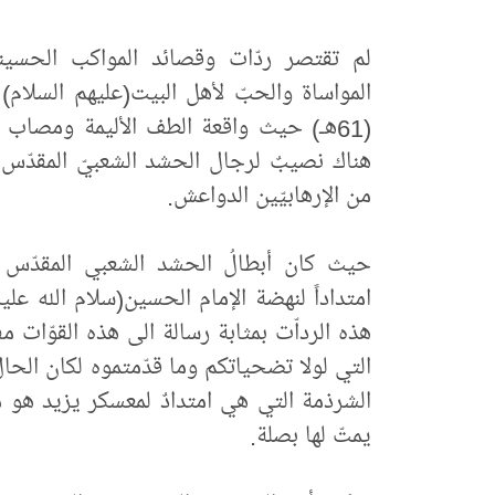
لم تقتصر ردّات وقصائد المواكب الحسين
المواساة والحبّ لأهل البيت(عليهم السلام
(61هـ) حيث واقعة الطف الأليمة ومصاب 
هناك نصيبٌ لرجال الحشد الشعبيّ المقدّس 
من الإرهابيّين الدواعش.
حيث كان أبطالُ الحشد الشعبي المقدّس ح
امتداداً لنهضة الإمام الحسين(سلام الله ع
هذه الرداّت بمثابة رسالة الى هذه القوّات م
التي لولا تضحياتكم وما قدّمتموه لكان الحال
الشرذمة التي هي امتدادٌ لمعسكر يزيد هو م
يمتّ لها بصلة.