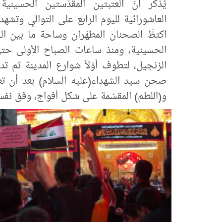
يُذكر أنّ العتبتين المقدّستين الحسيني
العاشورائية لليوم الرابع على التوالي وتشه
اكتظّ الصحنان المطهّران وساحة ما بين ا
الحسينية، ومنذ ساعات الصباح الأولى حتى
الزنجيل، لتطوف أوّلاً شوارع المدينة ثم ت
صحن سيد الشهداء(عليه السلام) بعد أن تط
و(اللطم) المقسّمة على شكل أفواج، وفق نفس 