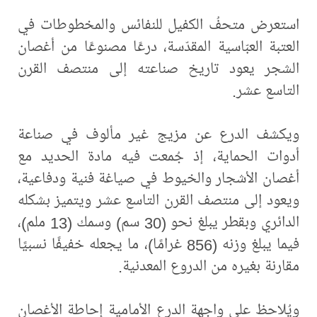
استعرض متحفُ الكفيل للنفائس والمخطوطات في
العتبة العبّاسية المقدّسة، درعًا مصنوعًا من أغصان
الشجر يعود تاريخ صناعته إلى منتصف القرن
التاسع عشر.
ويكشف الدرع عن مزيج غير مألوف في صناعة
أدوات الحماية، إذ جُمعت فيه مادة الحديد مع
أغصان الأشجار والخيوط في صياغة فنية ودفاعية،
ويعود إلى منتصف القرن التاسع عشر ويتميز بشكله
الدائري وبقطر يبلغ نحو (30 سم) وسمك (13 ملم)،
فيما يبلغ وزنه (856 غرامًا)، ما يجعله خفيفًا نسبيًا
مقارنة بغيره من الدروع المعدنية.
ويُلاحظ على واجهة الدرع الأمامية إحاطة الأغصان