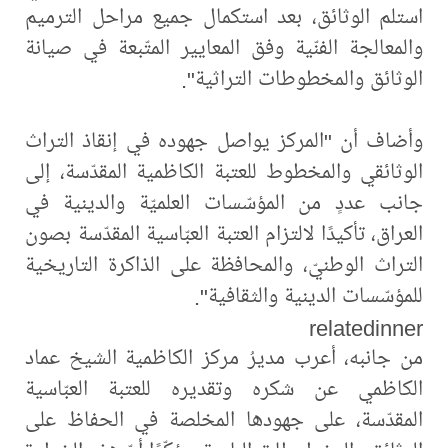
استلم الوثائق، بعد استكمال جميع مراحل الترميم
والمعالجة الفنّية وفق المعايير المتّبعة في صيانة
الوثائق والمخطوطات التراثية".
وأضاف أن "المركز يواصل جهوده في إنقاذ التراث
الوثائقي والمخطوط للعتبة الكاظمية المقدّسة، إلى
جانب عددٍ من المؤسّسات العلميّة والدينية في
العراق، تأكيدًا لالتزام العتبة العبّاسية المقدّسة بصون
التراث الوطنيّ، والمحافظة على الذاكرة التاريخية
للمؤسّسات الدينية والثقافية".
relatedinner
من جانبه، أعرب مديرُ مركز الكاظمية الشيخ عماد
الكاظمي عن شكره وتقديره للعتبة العبّاسية
المقدّسة، على جهودها المخلصة في الحفاظ على