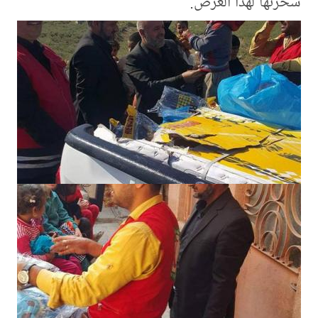
سخّرتها لهذا الغرض.