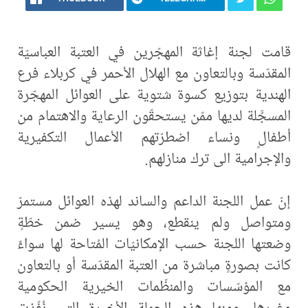
قامت لجنة إغاثة المهجّرين في العتبة العباسيّة
المقدّسة وبالتعاون مع الهلال الأحمر في كربلاء فرع
الهندية بتوزيع كسوة شتوية على العوائل المهجّرة
المسجَّلة لديها ممّن يستحقّون الرعاية والاهتمام من
أطفالٍ ونساء اضطرّتهم الأعمال التكفيرية
والإجرامية الى ترك منازلهم.
إنّ عمل اللجنة الداعم والساند لهذه العوائل مستمرّ
ومتواصل ولم ينقطع، وهو يسير ضمن خطّةٍ
وضعتها اللجنة حسب الإمكانيّات المُتاحة لها سواءً
كانت بصورةٍ مباشرة من العتبة المقدّسة أو بالتعاون
مع المؤسّسات والمنظّمات الخيرية الحكومية
وغيرها، ومنها هذه الحملة الأخيرة التي نُفّذت