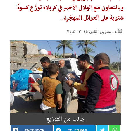
وبالتعاون مع الهلال الأحمر في كربلاء توزّع كسوةً
شتوية على العوائل المهجّرة..
٠٤ تشرين الثاني ٢٠١٥ ٢١:٤٠
جانب من التوزيع
FACEBOOK
TELEGRAM