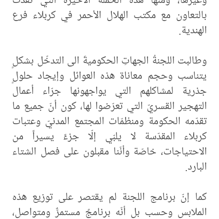
بالتعاون مع مكتب الهلال الأحمر في كربلاء فرع
الهندية.
وطالبت اللجنةُ الجهاتِ الحكوميةَ الى التدخّل بشكلٍ
يتناسب وحجم معاناة هذه العوائل وإيجاد حلولٍ
جذرية لمشاكلهم التي يواجهونها جرّاء أعمال
التهجير القسريّ التي تعرّضوا لها، كون أنّ جميع ما
تقدّمه الحكومة ومنظمّات المجتمع المدنيّ وعتبات
كربلاء المقدّسة لا يلبّي إلّا جزءً يسيراً من
الاحتياجات، خاصّة وأنّنا مقبلون على فصل الشتاء
البارد.
كما إنّ برنامج اللجنة لم يقتصر على توزيع هذه
الملابس وحسب بل أنّه برنامجٌ مستمرٌّ ومتواصل،