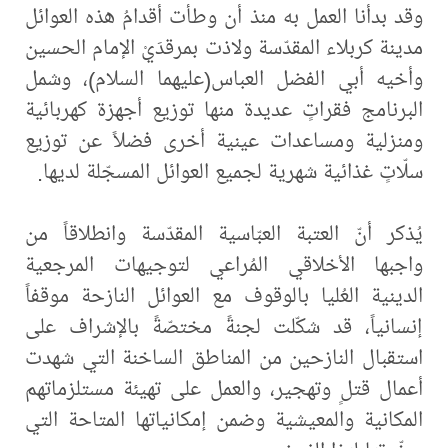
وقد بدأنا العمل به منذ أن وطأت أقدامُ هذه العوائل
مدينة كربلاء المقدّسة ولاذت بمرقدَيْ الإمام الحسين
وأخيه أبي الفضل العباس(عليهما السلام)، وشمل
البرنامج فقراتٍ عديدة منها توزيع أجهزة كهربائية
ومنزلية ومساعدات عينية أخرى فضلاً عن توزيع
سلّاتٍ غذائية شهرية لجميع العوائل المسجّلة لديها.
يُذكر أنّ العتبة العبّاسية المقدّسة وانطلاقاً من
واجبها الأخلاقي المُراعي لتوجيهات المرجعية
الدينية العُليا بالوقوف مع العوائل النازحة موقفاً
إنسانياً، قد شكّلت لجنةً مختصّةً بالإشراف على
استقبال النازحين من المناطق الساخنة التي شهدت
أعمال قتلٍ وتهجير، والعمل على تهيئة مستلزماتهم
المكانية والمعيشية وضمن إمكانياتها المتاحة التي