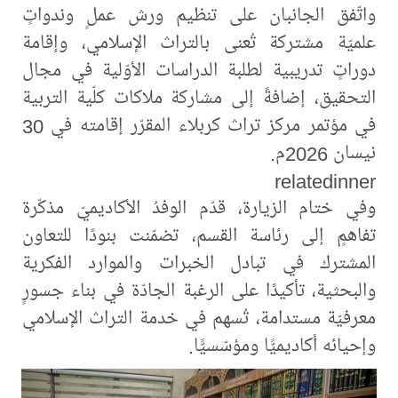
واتّفق الجانبان على تنظيم ورش عملٍ وندواتٍ
علميّة مشتركة تُعنى بالتراث الإسلامي، وإقامة
دوراتٍ تدريبية لطلبة الدراسات الأوّلية في مجال
التحقيق، إضافةً إلى مشاركة ملاكات كلّية التربية
في مؤتمر مركز تراث كربلاء المقرّر إقامته في 30
نيسان 2026م.
relatedinner
وفي ختام الزيارة، قدّم الوفدُ الأكاديميّ مذكّرة
تفاهمٍ إلى رئاسة القسم، تضمّنت بنودًا للتعاون
المشترك في تبادل الخبرات والموارد الفكرية
والبحثية، تأكيدًا على الرغبة الجادّة في بناء جسورٍ
معرفيّة مستدامة، تُسهم في خدمة التراث الإسلامي
وإحيائه أكاديميًّا ومؤسّسيًّا.