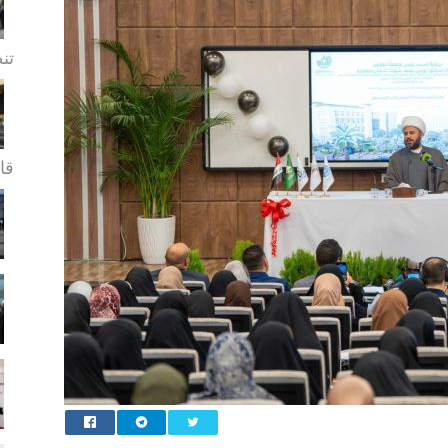
تن
قا.