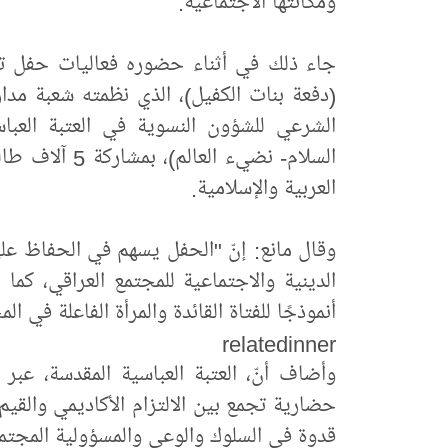
ومكانتها الاجتماعية.
جاء ذلك في أثناء حضوره فعاليات حفل تخر
(دفعة بنات الكفيل)، الذي نظمته شعبة مدار
الشرعي للشؤون النسوية في العتبة العبا
السلام- نضيء ا
العربية والإسلامية.
وقال مانع: إنّ "الحفل يسهم في الحفاظ على 
الدينية والاجتماعية للمجتمع العراقي، كم
أنموذجًا للفتاة القائدة والمرأة الفاعلة في ال
relatedinner
وأضاف أنّ، العتبة العباسية المقدسة، عبر
حضارية تجمع بين الالتزام الأكاديمي والقيم 
قدوة في السلوك والوعي والمسؤولية المجتم