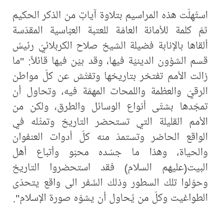
استُهِلّت هذه المراسيم بتلاوة آياتٍ من الذكر الحكيم
ثمّ كلمة للأمانة العامّة للعتبة العبّاسية المقدّسة
ألقاها بالإنابة فضيلة الشيخ صلاح الكربلائيّ رئيسُ
قسم الشؤون الدينيّة فيها، وقد بيّن فيها قائلاً: "ما
زالت الأمم تفتخر بتاريخها وتفتّش عن كلّ مواطن
الرقيّ والعظمة واللمحات المهمّة فيه، وتحاول أن
تمجّدها بشتّى أنواع الوسائل والطرق، ولكن من
الأمم القليلة التي تستحضر التاريخ وتمثّله في
الواقع الحاضر وتستمدّ منه كلّ أدوات العنفوان
والحياة، وهذا ما جسّده محبّو وأتباع أهل
البيت(عليهم السلام) فقد استحضروا التاريخ
وحوّلوا تلك السطور وذلك السِّفر الى واقع يتحدّى
الطواغيت وكلّ من يُحاول أن يشوّه صورة الإسلام".