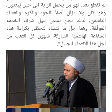
لم تقطع بعد، فهو من يحمل الراية الى حين يُبعثون،
وهو كان ولا يزال أصلاً للجود والكرم والعطاء
الهاشميّ، لذلك نحن نسعى لنيل شرف الخدمة
الموفّقة، وهذا جلّ ما نتمنّاه لنحظى بكرامة هذه
الشفاعة الهاشميّة المباركة، فيهون كلّ التعب من
أجل هذا الانتماء الجليل".