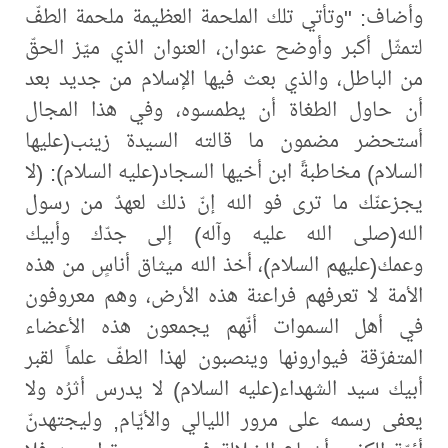
وأضاف: "وتأتي تلك الملحمة العظيمة ملحمة الطفّ
لتمثّل أكبر وأوضح عنوان، العنوان الذي ميّز الحقّ
من الباطل، والذي بعث فيها الإسلام من جديد بعد
أن حاول الطغاة أن يطمسوه، وفي هذا المجال
أستحضر مضمون ما قالته السيدة زينب(عليها
السلام) مخاطبةً ابن أخيها السجاد(عليه السلام): (لا
يجزعنّك ما ترى فو الله إنّ ذلك لعهدٌ من رسول
الله(صلى الله عليه وآله) إلى جدّك وأبيك
وعمك(عليهم السلام)، أخذ الله ميثاق أناسٍ من هذه
الأمة لا تعرفهم فراعنة هذه الأرض، وهم معروفون
في أهل السموات أنّهم يجمعون هذه الأعضاء
المتفرّقة فيوارونها وينصبون لهذا الطفّ علماً لقبر
أبيك سيد الشهداء(عليه السلام) لا يدرس أثرُه ولا
يعفى رسمه على مرور الليالي والأيّام, وليجتهدنّ