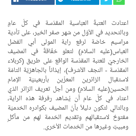
اعتادت العتبةُ العبّاسية المقدّسة في كلّ عامٍ
وبالتحديد في الأوّل من شهر صفر الخير، على تأدية
مراسيم خاصّة لرفع راية المولى أبي الفضل
العباس(عليه السلام) لتعلو خفّاقةً في المضيف
الخارجيّ للعتبة المقدّسة الواقع على طريق (كربلاء
المقدّسة - النجف الأشرف)، إيذاناً بالجاهزيّة التامّة
لاستقبال الزائرين المعزّين بأربعينيّة الإمام
الحسين(عليه السلام) ومن أجل تعريف الزائر الذي
اعتاد في كلّ عام أن يُشاهد رفرفة هذه الراية،
وبالتالي لتكون دليلاً بأنّ المضيف بكوادره الخدميّة
مفتوحٌ لاستقبالهم وتقديم الخدمة لهم من مأكلٍ
ومبيتٍ وغيرها من الخدمات الأخرى.