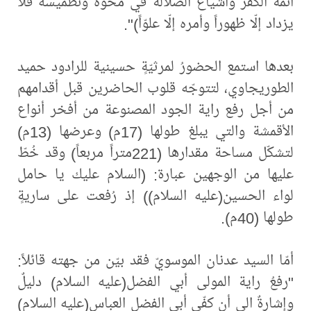
أئمّة الكفر وأشياع الضلالة في محوه وتطميسه فلا
يزداد إلّا ظهوراً وأمره إلّا علوّاً)".
بعدها استمع الحضورُ لمرثيّةٍ حسينية للرادود حميد
الطوريجاوي، لتتوجّه قلوب الحاضرين قبل أقدامهم
من أجل رفع راية الجود المصنوعة من أفخر أنواع
الأقمشة والتي يبلغ طولها (17م) وعرضها (13م)
لتشكّل مساحة مقدارها (221متراً مربعاً) وقد خُطّ
عليها من الوجهين عبارة: (السلام عليك يا حامل
لواء الحسين(عليه السلام)) إذ رُفعت على ساريةٍ
طولها (40م).
أمّا السيد عدنان الموسويّ فقد بيّن من جهته قائلاً:
"رفعُ راية المولى أبي الفضل(عليه السلام) دليلٌ
وإشارةٌ الى أن كفّي أبي الفضل العباس(عليه السلام)