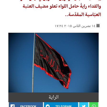
والفداء رايةُ حامل اللواء تعلو مضيف العتبة
العبّاسية المقدّسة..
١٤ تشرين الثاني ٢٠١٥ ١٧:٢٤
الراية
FACEBOOK
TELEGRAM