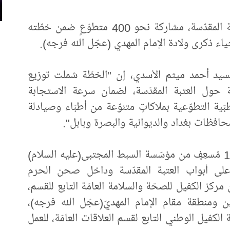
أكّد قسمُ الشؤون الطبّية في العتبة العبّاسية المقدّسة، مشاركة نحو 400 متطوّعٍ ضمن خطّته
ياء ذكرى ولادة الإمام المهدي (عجّل الله فرجه).
لسيد أحمد ميثم الأسدي، إن "الخطّة شملت توزيع
ية حول العتبة المقدّسة، لضمان سرعة الاستجابة
ّية التطوّعية بملاكاتٍ متنوّعة من أطبّاء وصيادلة
وأضاف أن "الخطّة شملت أيضًا مشاركة 100 مُسعِفٍ من مؤسّسة السبط المجتبى(عليه السلام)
على أبواب العتبة المقدّسة وداخل صحن الحرم
ِفًا متطوّعًا من مركز الكفيل للصحّة والسلامة العامّة التابع للقسم،
ومنطقة مقام الإمام المهديّ(عجّل الله فرجه)،
شروع فتية الكفيل الوطني التابع لقسم العلاقات العامّة، للعمل