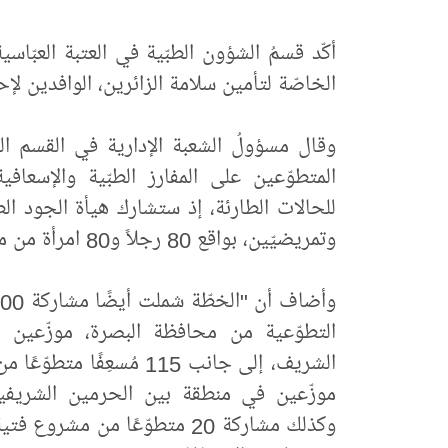
الخاصّة لتأمين سلامة الزائرين، الوافدين لإح
وقال مسؤولُ الشعبة الإدارية في القسم ا
المتطوّعين على المفارز الطبّية والإسعاف
للحالات الطارئة، إذ ستشارك هيأة الجود الطب
وتمريضيّين، بواقع 80 رجلاً و80 امرأة من محافظات بغداد والديوانية والبصرة وبابل".
التطوّعية من محافظة البصرة، موزّعين 
الشريف، إلى جانب 115 مُسع
موزّعين في منطقة بين الحرمين الشريفين 
وكذلك مشاركة 20 متطوّعًا من م