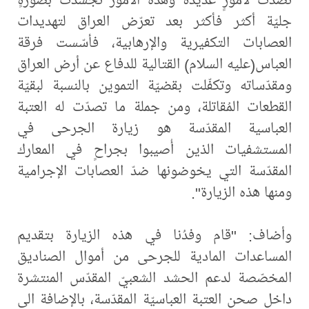
جليّة أكثر فأكثر بعد تعرّض العراق لتهديدات
العصابات التكفيرية والإرهابية، فأسّست فرقة
العباس(عليه السلام) القتالية للدفاع عن أرض العراق
ومقدّساته وتكفّلت بقضيّة التموين بالنسبة لبقيّة
القطعات المُقاتلة، ومن جملة ما تصدّت له العتبة
العباسية المقدّسة هو زيارة الجرحى في
المستشفيات الذين أُصيبوا بجراحٍ في المعارك
المقدّسة التي يخوضونها ضدّ العصابات الإجرامية
ومنها هذه الزيارة".
وأضاف: "قام وفدُنا في هذه الزيارة بتقديم
المساعدات المادية للجرحى من أموال الصناديق
المخصّصة لدعم الحشد الشعبيّ المقدّس المنتشرة
داخل صحن العتبة العباسيّة المقدّسة، بالإضافة الى