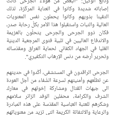
وتابع الوكيل: "البعض من هؤلاء الجرحى كانت
إصاباته شديدة وكانوا في العناية المركّزة، لذلك
التقينا بذويهم وكانوا يحملون نفس المعنويات
العالية والثبات واستقبلوا هذا الأمر بكلّ رحابة صدر،
فكان ذوو الجرحى والجرحى يتحلّون بالعزيمة
والاندفاع العاليين في تلبية فتوى المرجعية الدينيّة
العُليا في الجهاد الكفائي لحماية العراق ومقدّساته
وتحرير أرضه من دنس الإرهاب التكفيري".
الجرحى الراقدون في المستشفى، أكّدوا في حديثهم
عن تطلّعهم وأمنيتهم لسرعة الشّفاء من أجل العودة
الى جبهات القتال ومشاركة إخوتهم في معارك
الشرف والكرامة، محمّلين الوفد الزائر سلامهم
وشكرهم للعتبة العبّاسية المقدّسة على هذه المبادرة
والرعاية والالتفاتة الكريمة التي تزيد من معنوياتهم