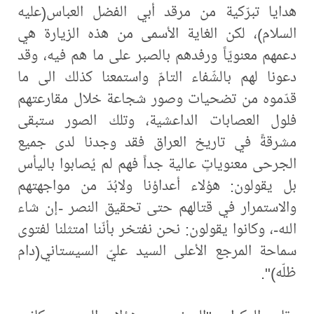
هدايا تبرّكية من مرقد أبي الفضل العباس(عليه
السلام)، لكن الغاية الأسمى من هذه الزيارة هي
دعمهم معنويّاً ورفدهم بالصبر على ما هم فيه، وقد
دعونا لهم بالشّفاء التامّ واستمعنا كذلك الى ما
قدّموه من تضحيات وصور شجاعة خلال مقارعتهم
فلول العصابات الداعشية، وتلك الصور ستبقى
مشرقةً في تاريخ العراق فقد وجدنا لدى جميع
الجرحى معنوياتٍ عالية جداً فهم لم يُصابوا باليأس
بل يقولون: هؤلاء أعداؤنا ولابُدّ من مواجهتهم
والاستمرار في قتالهم حتى تحقيق النصر -إن شاء
الله-، وكانوا يقولون: نحن نفتخر بأنّنا امتثلنا لفتوى
سماحة المرجع الأعلى السيد عليّ السيستاني(دام
ظلّه)".