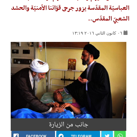
العباسيّة المقدّسة يزور جرحى قوّاتنا الأمنيّة والحشد
الشعبيّ المقدّس..
٠٦ كانون الثاني ٢٠١٦ ١٣:١٩
جانب من الزيارة
FACEBOOK
TELEGRAM