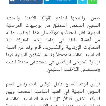
ضمن برنامجها الداعم لقوّاتنا الأمنيّة والحشد
الشعبيّ المقدّس المنطلِق من توجيهات المرجعيّة
الدينيّة العُليا الحاثّ والمؤكّد على هذا الجانب، لما له
من أهمّيةٍ بالغة في إدامة زخم المعركة ضدّ
العصابات الإرهابية والتكفيرية، قام وفدٌ من العتبة
العباسيّة المقدّسة متمثّلاً بقسم الشؤون الدينيّة فيها
بزيارة الجرحى الراقدين في مستشفى مدينة الطبّ
ومستشفى الكاظمية التعليميّ.
ترأّس الوفدَ الشيخ عادل الوكيل نائبُ رئيس قسم
الشؤون الدينيّة في العتبة العباسيّة المقدّسة وبيّن
لشبكة الكفيل قائلاً: "إنّ العتبة العبّاسية المقدّسة
تصدّت لأمورٍ عديدة وهذه الأمور تجسّدت بصورةٍ