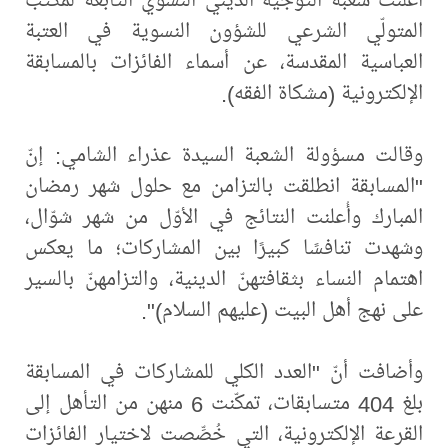
المتولّي الشرعي للشؤون النسوية في العتبة
العباسية المقدسة، عن أسماء الفائزات بالمسابقة
الإلكترونية (مشكاة الفقه).
وقالت مسؤولة الشعبة السيدة عذراء الشامي: إنّ
"المسابقة انطلقت بالتزامن مع حلول شهر رمضان
المبارك وأُعلنت النتائج في الأوّل من شهر شوّال،
وشهدت تنافسًا كبيرًا بين المشاركات؛ ما يعكس
اهتمام النساء بثقافتهنّ الدينية، والتزامهنّ بالسير
على نهج أهل البيت (عليهم السلام)".
وأضافت أنّ "العدد الكلي للمشاركات في المسابقة
بلغ 404 متسابقات، تمكّنت 6 منهن من التأهل إلى
القرعة الإلكترونية، التي خُصِّصت لاختيار الفائزات