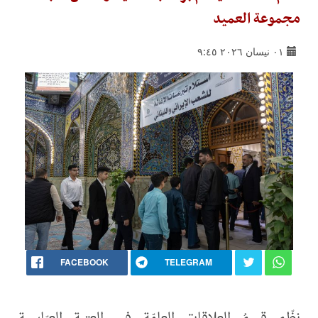
مجموعة العميد
٠١ نيسان ٢٠٢٦ ٩:٤٥
FACEBOOK
TELEGRAM
نظّم قسمُ العلاقات العامّة في العتبة العبّاسية