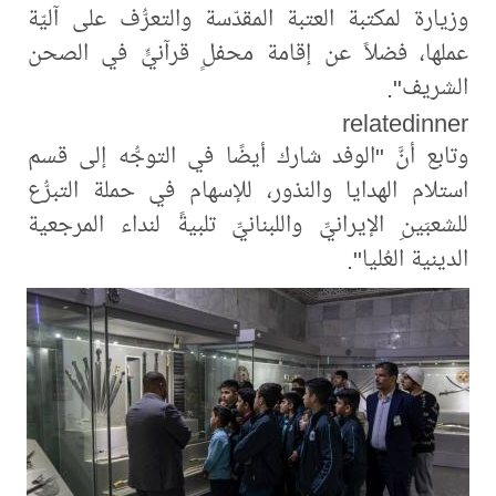
وزيارة لمكتبة العتبة المقدّسة والتعرُّف على آليّة
عملها، فضلاً عن إقامة محفلٍ قرآنيٍّ في الصحن
الشريف".
relatedinner
وتابع أنَّ "الوفد شارك أيضًا في التوجُّه إلى قسم
استلام الهدايا والنذور، للإسهام في حملة التبرُّع
للشعبَينِ الإيرانيِّ واللبنانيِّ تلبيةً لنداء المرجعية
الدينية العُليا".