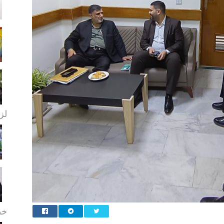
لزا
خط