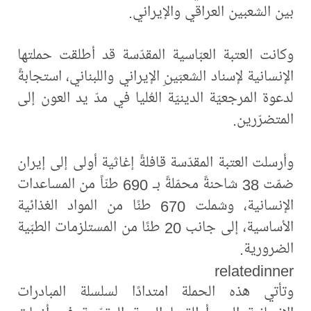
بين الشعبين العراقي والإيراني.
وكانت العتبة العبّاسية المقدّسة قد أطلقت حملتها
الإنسانية لإسناد الشعبَينِ الإيراني واللبناني، استجابةً
لدعوة المرجعيّة الدينيّة العُليا في مدّ يد العون إلى
المتضرّرين.
وأرسلت العتبة المقدّسة قافلةً إغاثية أولى إلى إيران
ضمّت 38 شاحنةً محمّلةً بـ 690 طنّاً من المساعدات
الإنسانية، وشملت 670 طنًا من المواد الغذائية
الأساسية، إلى جانب 20 طنًا من المستلزمات الطبّية
الضرورية.
relatedinner
وتأتي هذه الحملة امتدادًا لسلسلة المبادرات