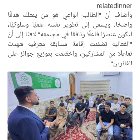
relatedinner
وأضاف أنّ "الطالب الواعي هو من يمتلك هدفًا
واضحًا، ويسعى إلى تطوير نفسه علميًّا وسلوكيًّا،
ليكون عنصرًا فاعلًا ونافعًا في مجتمعه" لافتًا إلى أنّ
"الفعالية تضمّنت إقامة مسابقة معرفية شهدت
تفاعلًا من المشاركين، واختُتمت بتوزيع جوائز على
الفائزين".