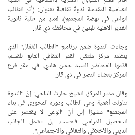
العباسية المقدسة ندوةً ثقافيةً بعنوان: (أثر الطالب
الواعي في نهضة المجتمع)، لعددٍ من طلبة ثانوية
الغدير الأهلية للبنين في محافظة ذي قار.
وجاءت الندوة ضمن برنامج "الطالب الفعّال" الذي
ينظّمه مركز ملتقى القمر الثقافي التابع للقسم،
قدّمها المحاضر السيد حسن هادي، في مقر فرع
المركز بقضاء النصر في ذي قار.
وقال مدير المركز، الشيخ حارث الداحي: إنّ "الندوة
تناولت أهمية وعي الطالب ودوره المحوري في بناء
المجتمع" مشيرًا إلى أنّ "الوعي لا يقتصر على
التحصيل الدراسي فحسب، بل يشمل الجانب
الديني والأخلاقي والثقافي والاجتماعي".