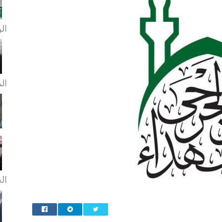
الن
ال
الخ