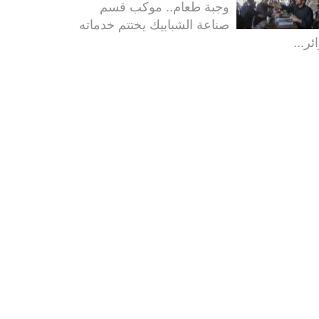
وجبة طعام.. موكب قسم
صناعة الشبابيك يختتم خدماته
ئر...