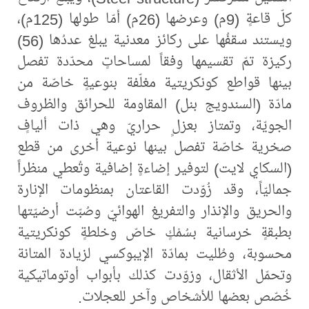
كلّ قاعةٍ (9م) وعرضها (26م) أمّا طولها (125م)،
ويستند سقفُها على ركائز معدنية يبلغ عددُها (56)
ركيزة تمّ تقسيمها وفقاً لمساحاتٍ محدّدة تفصل
بينها قواطع كونكريتية مغلّفة بنوعيةٍ خاصّة من
مادّة (السندويج بنل) المقاومة للحرائق والظروف
الجويّة، وتمتاز بعزلٍ حراريّ وهي ذات أليافٍ
صخرية خاصّة تفصل بينها نوعية أخرى من قطع
(السكاي لايت) لتوفير إضاءةٍ إضافية وتُعطي منظراً
جماليّاً، وقد زُوّدت القاعتان بمنظومات الإنارة
والحريق والإنذار والتفريغ الهوائيّ وصُبّت أرضيّتها
بطبقةٍ خرسانية بسُمْكٍ خاصّ وخلطةٍ كونكريتية
محسوبة، وطُليت بمادّة الإيبوكسي لزيادة المتانة
وتحمّل الأثقال، وزوّدت كذلك بأبواب أوتوماتيكية
خُصّص بعضها للأشخاص وآخر للعجلات.