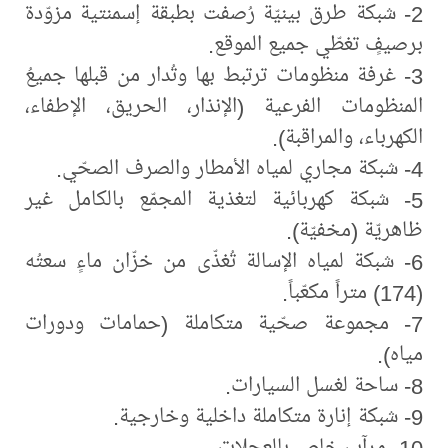
2- شبكة طرق بينيّة رُصفت بطبقة إسمنتية مزوّدة
برصيفٍ تغطّي جميع الموقع.
3- غرفة منظومات ترتبط بها وتُدار من قبلها جميعُ
المنظومات الفرعية (الإنذار، الحريق، الإطفاء،
الكهرباء، والمراقبة).
4- شبكة مجاري لمياه الأمطار والصرف الصحّي.
5- شبكة كهربائية لتغذية المجمّع بالكامل غير
ظاهريّة (مخفيّة).
6- شبكة لمياه الإسالة تُغذّى من خزّان ماءٍ سعتُه
(174) متراً مكعّباً.
7- مجموعة صحّية متكاملة (حمامات ودورات
مياه).
8- ساحة لغسل السيارات.
9- شبكة إنارة متكاملة داخلية وخارجية.
10- مرآب خاص بالعجلات.