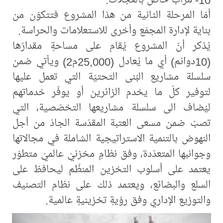
أمّا المرحلة الثانية من هذا المشروع فتتكوّن من
بناية لإدارة المجمّع وأخرى للاستعلامات والحراسة.
يُذكر أنّ المشروع يُقام على مساحةٍ مقدارُها
(10دوانم) أي ما يُعادل (25,000م2) ويأتي ضمن
سلسلة مشاريع البُنى التحتيّة التي تعمل عليها
لتوفير كلّ ما يخدم الزائرين أو يوفّر خدماتهم
ليُضاف الى سلسلة مشاريعها التخصّصية، التي
تصبّ ضمن مسعى العتبة المقدّسة الجادّ من أجل
النهوض بالتنمية الاستراتيجية الشاملة في مجالاتها
وجوانبها المتعدّدة، وفق نظامٍ مخزنيّ عالميّ متطوّر
يعتمد على أسلوب التخزين المنظّم ليحافظ على
السلع والبضائع، ويعتمد ذلك على نظام التصنيف
والتوزيع الإداري وفق رؤيةٍ تخزينيةٍ عالمية.