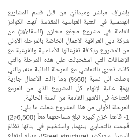
بإشرافٍ مباشر وميدانيّ من قبل قسم المشاريع
الهندسية في العتبة العبّاسية المقدّسة أنهت الكوادرُ
العاملة في مشروع مجمّع مخازن (السقاء/3) من
شركة دبي العراقيّة الأعمالَ الخاصّة بالمرحلة الأولى
من المشروع وبكافّة تفرّعاتها الأساسية والفرعية مع
الإضافات التي استُحدِثَت على هذه المرحلة والتي
كانت تجري بالتماشي مع المرحلة الثانية منه، والتي
وصلت الى نسبة (60%) وما زالت الأعمال جارية
بهمّةٍ عالية لإنهاء كلّ المشروع الذي من المزمع
افتتاحُهُ في الأشهر القادمة من السنة الحالية.
المرحلة الأولى من هذا المشروع شملت ما يلي:
1- قاعتا خزنٍ كبيرة تبلغ مساحتهما معاً (6,500م2)
قُسِمَت بالتساوي بينهما، واستُخدِمَ في بنائها نظامُ
الستيل ستركشر (Steel structure)، ويبلغ ارتفاع