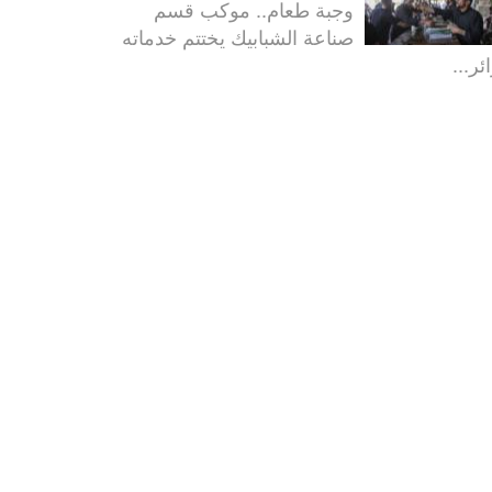
وجبة طعام.. موكب قسم
صناعة الشبابيك يختتم خدماته
ئر...