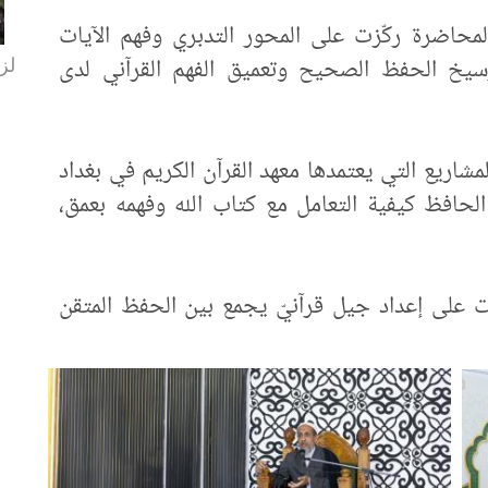
لمحاضرة ركّزت على المحور التدبري وفهم الآيات
لزا
ترسيخ الحفظ الصحيح وتعميق الفهم القرآني لدى
لمشاريع التي يعتمدها معهد القرآن الكريم في بغداد
 الحافظ كيفية التعامل مع كتاب الله وفهمه بعمق،
ت على إعداد جيل قرآنيّ يجمع بين الحفظ المتقن