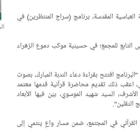
ة العباسية المقدسة، برنامج (سراج المنتظرين) في
الن
نى التابع للمجمع؛ في حسينية موكب دموع الزهراء
لبرنامج افتتح بقراءة دعاء الندبة المبارك، بصوت
ري، اعقب ذلك تقديم محاضرة قرآنية قدمها معتمد
لأشرف، السيد شهيد الموسوي، بيّن فيها الأبعاد
ج الثقلين".
القرآني في المجتمع، ضمن مسار واعٍ ينتمي إلى