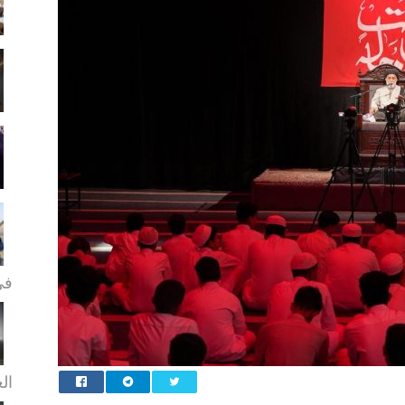
في
الع