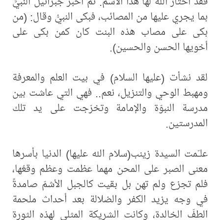
فقد اختار الله لها هذا الاسم. ثمّ أخبر جبرائيلُ النبيَّ
بما يجري عليها من المصائب، فبكى النبيُّ وقال: (من
بكى على مصاب هذه البنت كان كمن بكى على
أخويها الحسن والحسين).
لقد نشأت (عليها السلام) في بيت العلم والمعرفة
ومهبط الوحي والتنزيل، نعم.. فهي التي عاشت بين
مدرسة النبوّة والإمامة وتخرّجت على يد تلك
المدرستين.
علـّمت السيدة زينب(سلام الله عليها) الدنيا بأسرها
معنى الصبر على المحن مهما عظمت وعظم وقعُها،
فلم تجزع ولم تهن بل بقيت كالجبل الأشمّ صامدةً
في وجه يزيد الكفر والضلالة بعد أحداث ملحمة
الطفّ الخالدة، وكانت الشريكة المثلى لهذه الثورة