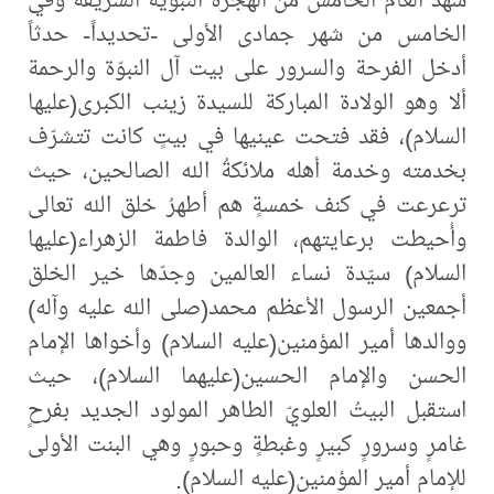
الخامس من شهر جمادى الأولى -تحديداً- حدثاً
أدخل الفرحة والسرور على بيت آل النبوّة والرحمة
ألا وهو الولادة المباركة للسيدة زينب الكبرى(عليها
السلام)، فقد فتحت عينيها في بيتٍ كانت تتشرّف
بخدمته وخدمة أهله ملائكةُ الله الصالحين، حيث
ترعرعت في كنف خمسةٍ هم أطهرُ خلق الله تعالى
وأُحيطت برعايتهم، الوالدة فاطمة الزهراء(عليها
السلام) سيّدة نساء العالمين وجدّها خير الخلق
أجمعين الرسول الأعظم محمد(صلى الله عليه وآله)
ووالدها أمير المؤمنين(عليه السلام) وأخواها الإمام
الحسن والإمام الحسين(عليهما السلام)، حيث
استقبل البيتُ العلويّ الطاهر المولود الجديد بفرحٍ
غامرٍ وسرورٍ كبيرٍ وغبطةٍ وحبورٍ وهي البنت الأولى
للإمام أمير المؤمنين(عليه السلام).