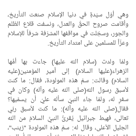
وهي أوّل سيّدةٍ في دنيا الإسلام صنعت التأريخ،
وأقامت صروح الحقّ والعدل، ونسفت قلاع الظلم
والجور، وسجّلت في مواقفها المشرّفة شرفاً للإسلام
وعزّاً للمسلمين على امتداد التأريخ.
ولمّا ولدت (سلام الله عليها) جاءت بها أمُّها
الزهراء(عليها السلام) إلى أمير المؤمنين(عليه
السلام) وقالت: سمّ هذه المولودة، فقال: ما كنت
لأسبق رسول الله(صلى الله عليه وآله) وكان في
سفرٍ له، ولمّا جاء النبيّ سأله عليّ أن يسمّيها؟
فقال(صلى الله عليه وآله): ما كنت لأسبق ربّي
تعالى، فهبط جبرائيل يُقرئُ النبيَّ السلامَ من الله
الجليل الأعلى، وقال له: سمّ هذه المولودة "زينب"،