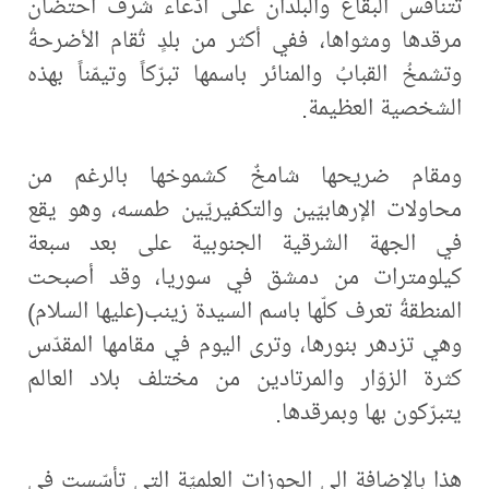
تتنافس البقاع والبلدان على ادّعاء شرف احتضان
مرقدها ومثواها، ففي أكثر من بلدٍ تُقام الأضرحةُ
وتشمخُ القبابُ والمنائر باسمها تبرّكاً وتيمّناً بهذه
الشخصية العظيمة.
ومقام ضريحها شامخٌ كشموخها بالرغم من
محاولات الإرهابيّين والتكفيريّين طمسه، وهو يقع
في الجهة الشرقية الجنوبية على بعد سبعة
كيلومترات من دمشق في سوريا، وقد أصبحت
المنطقةُ تعرف كلّها باسم السيدة زينب(عليها السلام)
وهي تزدهر بنورها، وترى اليوم في مقامها المقدّس
كثرة الزوّار والمرتادين من مختلف بلاد العالم
يتبرّكون بها وبمرقدها.
هذا بالإضافة الى الحوزات العلميّة التي تأسّست في