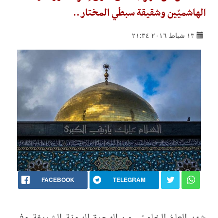
الهاشميّين وشقيقة سبطَي المختار..
١٣ شباط ٢٠١٦ ٢١:٣٤
FACEBOOK
TELEGRAM
شهد العامُ الخامسُ من الهجرة النبويّة الشريفة وفي