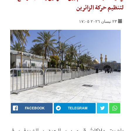
لتنظيم حركة الزائرين
٢٣ نيسان ٢٠٢٦ ١٧:٠٥
FACEBOOK
TELEGRAM
باشرت ملاكاتُ قسم بين الحرمَينِ الشريفَينِ في