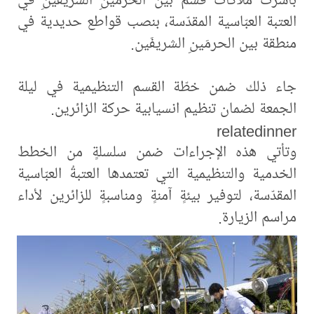
العتبة العبّاسية المقدّسة، بنصب قواطع حديدية في
منطقة بين الحرمَينِ الشريفَين.
جاء ذلك ضمن خطّة القسم التنظيمية في ليلة
الجمعة لضمان تنظيم انسيابية حركة الزائرين.
relatedinner
وتأتي هذه الإجراءات ضمن سلسلةٍ من الخطط
الخدمية والتنظيمية التي تعتمدها العتبةُ العبّاسية
المقدّسة، لتوفير بيئةٍ آمنةٍ ومناسبةٍ للزائرين لأداء
مراسم الزيارة.