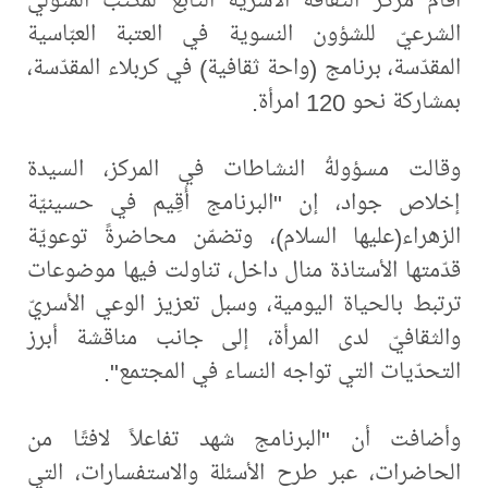
الشرعيّ للشؤون النسوية في العتبة العبّاسية
المقدّسة، برنامج (واحة ثقافية) في كربلاء المقدّسة،
بمشاركة نحو 120 امرأة.
وقالت مسؤولةُ النشاطات في المركز، السيدة
إخلاص جواد، إن "البرنامج أُقِيم في حسينيّة
الزهراء(عليها السلام)، وتضمّن محاضرةً توعويّة
قدّمتها الأستاذة منال داخل، تناولت فيها موضوعات
ترتبط بالحياة اليومية، وسبل تعزيز الوعي الأسريّ
والثقافيّ لدى المرأة، إلى جانب مناقشة أبرز
التحدّيات التي تواجه النساء في المجتمع".
وأضافت أن "البرنامج شهد تفاعلاً لافتًا من
الحاضرات، عبر طرح الأسئلة والاستفسارات، التي