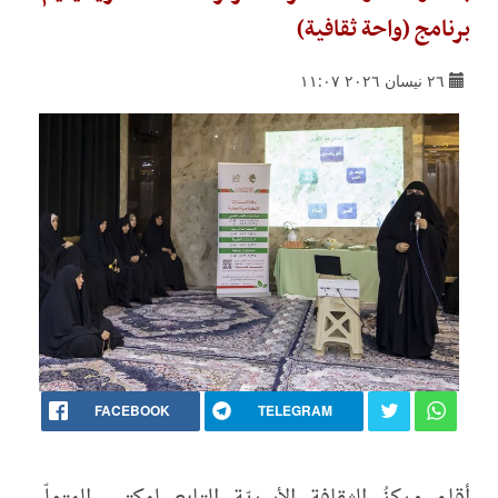
برنامج (واحة ثقافية)
٢٦ نيسان ٢٠٢٦ ١١:٠٧
FACEBOOK
TELEGRAM
أقام مركزُ الثقافة الأسريّة التابع لمكتب المتولّي