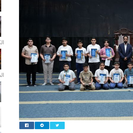
ال
ال