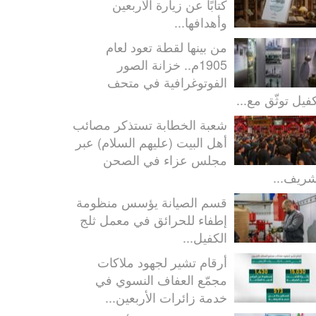
كتابًا عن زيارة الأربعين
وأهدافها...
من بينها لقطة تعود لعام
1905م.. خزانة الصور
الفوتوغرافية في متحف
كفيل توثّق مع...
شعبة الخطابة تستذكر مصائب
أهل البيت (عليهم السلام) عبر
مجلس عزاء في الصحن
شريف...
قسم الصيانة يؤسس منظومة
إطفاء للحرائق في معمل ثلج
الكفيل...
أرقام تشير لجهود ملاكات
مجمّع العفاف النسوي في
خدمة زائرات الأربعين...