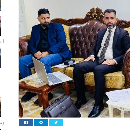
الخ
(عل