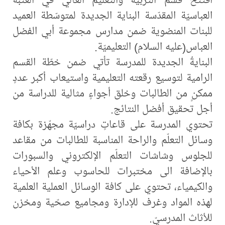
العباسيّة المقدّسة البناية الجديدة لمتوسّطة العميد
للبنات المنضوية ضمن مدارس ‏مجموعة أبي الفضل
العباس(عليه السلام) التعليميّة.
البنايةُ الجديدة للمدرسة تأتي ضمن خطّة القسم
الرامية لتوسيع رقعته التعليمية واستيعاب أكبر عددٍ
ممكنٍ من الطالبات وخلق أجواءٍ مثالية للدراسة من
أجل تحقيق أفضل النتائج.
تحتوي المدرسة على قاعاتٍ دراسيّة مجهّزة بكافة
وسائل التعلّم والراحة المناسبة للطالبات من مقاعد
للجلوس وشاشات التعلّم الإلكتروني والسبورات
بالإضافة الى مختبرات للحاسوب وعلم الأحياء
والكيمياء، تحتوي على كافة الوسائل العملية العلمية
لهذه المواد وغرف للإدارة ومجاميع صحّية ومخزن
للأثاث المدرسيّ.