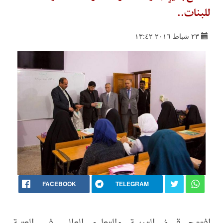
للبنات..
٢٣ شباط ٢٠١٦ ١٣:٤٢
FACEBOOK
TELEGRAM
افتتح قسمُ التربية والتعليم العالي في العتبة