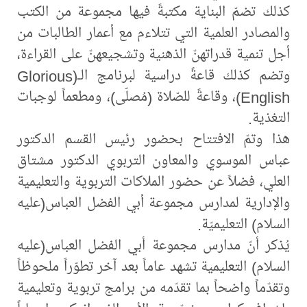
كذلك تضمّ البناية مكتبةً فيها مجموعة من الكتب
والمصادر العلمية التي تتلاءم مع أعمار الطالبات من
أجل تنمية قدراتهنّ الذهنية وتشجيعهنّ على القراءة،
وتضم كذلك قاعةً دراسية لبرنامج الـ(Glorious
English)، وقاعةً للصّلاة (مُصلّى)، ومطعماً لوجبات
التغذية.
هذا وتمّ الافتتاح بحضور رئيس القسم الدكتور
عباس الموسوي والمعاون التربوي الدكتور مشتاق
العلي، فضلاً عن حضور الملاكات التربوية والتعليمية
والإدارية لمدارس مجموعة أبي الفضل العباس(عليه
السلام) التعليميّة.
يُذكر أنّ مدارس ‏مجموعة أبي الفضل العباس(عليه
السلام) التعليمية تشهد عاماً بعد آخر تطوّراً ملحوظاً
وتقدّماً واضحاً بما تقدّمه من برامج تربوية وتعليمية