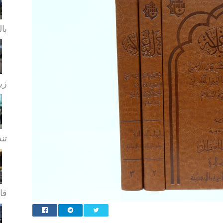
بال
زيا
تن
قا.