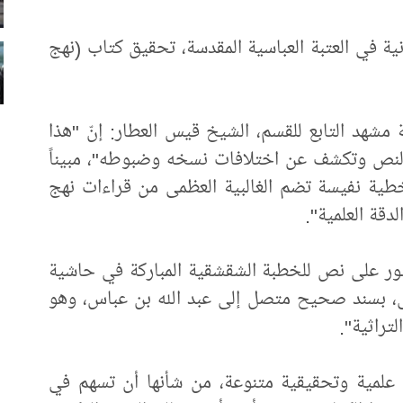
ية في العتبة العباسية المقدسة، تحقيق كتاب (نهج
مشهد التابع للقسم، الشيخ قيس العطار: إنّ "هذا
ق النص وتكشف عن اختلافات نسخه وضبوطه"، مبيناً
طية نفيسة تضم الغالبية العظمى من قراءات نهج
دقة العلمية".
ثور على نص للخطبة الشقشقية المباركة في حاشية
ي، بسند صحيح متصل إلى عبد الله بن عباس، وهو
تراثية".
 علمية وتحقيقية متنوعة، من شأنها أن تسهم في