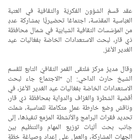
عقد قسمُ الشؤون الفكريّة والثقافيّة في العتبة
العبّاسية المقدّسة، اجتماعًا تحضيريًّا بمشاركة عددٍ
من المؤسّسات الثقافية الشبابيّة في شمال محافظة
ذي قار، لبحث الاستعدادات الخاصّة بفعّاليات عيد
الغدير الأغرّ.
وقال مديرُ مركز مُلتقى القمر الثقافيّ التابع للقسم
الشيخ حارث الداحي: إن "الاجتماع جاء لبحث
الاستعدادات الخاصّة بفعّاليات عيد الغدير الأغرّ، في
أقضية الشطرة والغرّاف والدواية بمحافظة ذي قار،
وناقش وضع خارطة عملٍ متكاملة للمناسبة، شملت
تحديد فقرات البرامج والأنشطة المزمع تنفيذها، إلى
جانب بحث آليّات توزيع المهام والتنظيم بين
الجهات المشاركة، والعمل على إعداد وصياغة خطّةٍ