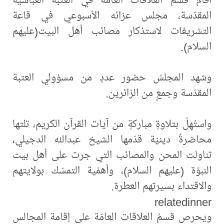
المقدّسة، مجلس عزائه الأسبوعي في قاعة
التشريفات لاستذكار مصائب أهل البيت(عليهم
السلام).
وشهد المجلسُ حضور عددٍ من مسؤولي العتبة
المقدّسة وجمعٍ من الزائرين.
واستُهِلّ بتلاوةٍ مباركةٍ من آيات القرآن الكريم، تلتها
محاضرةٌ دينيّة قدّمها الشيخ عبدالله الدجيلي،
تناولت المحن والمصائب التي جرت على أهل بيت
النبوّة (عليهم السلام)، وأهمّية التمسّك بولايتهم
والاقتداء بسيرتهم العطرة.
relatedinner
ويحرص قسمُ العلاقات العامّة على إقامة المجالس