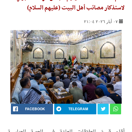
لاستذكار مصائب أهل البيت (عليهم السلام)
٠٧ أيار ٢٠٢٦ ٢١:٠٤
FACEBOOK
TELEGRAM
أقام قسمُ العلاقات العامّة في العتبة العبّاسية