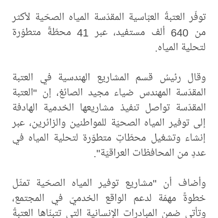
توفّر العتبةُ العبّاسية المقدّسة المياه الصحّية لأكثر
من 640 ألف مستفيد، عبر 41 محطّةً متطوّرة
لتحلية المياه.
وقال رئيسُ قسم المشاريع الهندسية في العتبة
المقدّسة المهندس ضياء مجيد الصائغ، إن "العتبة
المقدّسة تواصل تنفيذ مشاريعها الخدمية الهادفة
إلى توفير المياه الصحيّة للمواطنين والزائرين، عبر
إنشاء وتشغيل محطّاتٍ متطوّرة لتحلية المياه في
عددٍ من المحافظات العراقيّة".
وأضاف أن "مشاريع توفير المياه الصحّية تمثّل
خطوةً مهمّة لدعم الواقع الخدميّ في المجتمع،
وتأتي ضمن المبادرات الإنسانية التي تتبنّاها العتبةُ