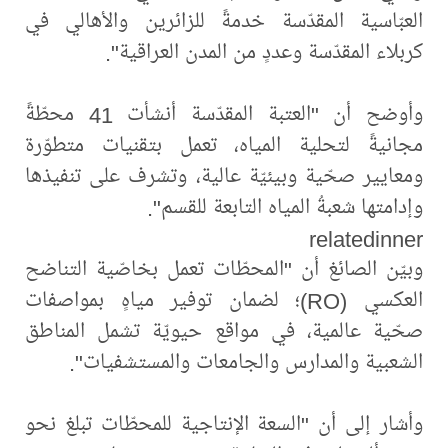
العبّاسية المقدّسة خدمةً للزائرين والأهالي في
كربلاء المقدّسة وعددٍ من المدن العراقية".
وأوضح أن "العتبة المقدّسة أنشأت 41 محطّةً
مجانيةً لتحلية المياه، تعمل بتقنيات متطوّرة
ومعايير صحّية وبيئيّة عالية، وتشرف على تنفيذها
وإدامتها شعبةُ المياه التابعة للقسم".
relatedinner
وبيّن الصائغ أن "المحطّات تعمل بخاصّية التناضح
العكسي (RO)؛ لضمان توفير مياهٍ بمواصفات
صحّية عالمية، في مواقع حيويّة تشمل المناطق
الشعبية والمدارس والجامعات والمستشفيات".
وأشار إلى أن "السعة الإنتاجية للمحطّات تبلغ نحو