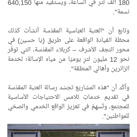
180 ألف لتر في الساعة، ويستفيد منها 640,150
نسمة".
وتابع أن "العتبة العبّاسية المقدّسة أنشأت كذلك
محطّة الفيادة الواقعة على طريق (يا حسين) في
محور النجف الأشرف – كربلاء المقدّسة، التي توفّر
نحو 12 مليون لترٍ يوميًا من مياه الإسالة؛ لخدمة
الزائرين وأهالي المنطقة".
وأكّد أن "هذه المشاريع تجسّد رسالة العتبة المقدّسة
في تقديم خدماتٍ تلامس الاحتياجات الأساسية
للمجتمع، وتُسهِمُ في تعزيز الواقع الخدمي والصحّي
للمواطنين".