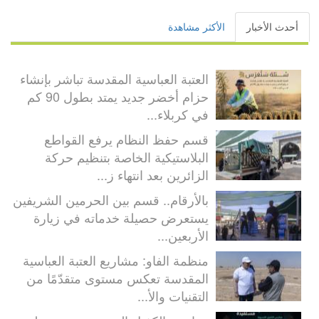
أحدث الأخبار
الأكثر مشاهدة
العتبة العباسية المقدسة تباشر بإنشاء
حزام أخضر جديد يمتد بطول 90 كم
في كربلاء...
قسم حفظ النظام يرفع القواطع
البلاستيكية الخاصة بتنظيم حركة
الزائرين بعد انتهاء ز...
بالأرقام.. قسم بين الحرمين الشريفين
يستعرض حصيلة خدماته في زيارة
الأربعين...
منظمة الفاو: مشاريع العتبة العباسية
المقدسة تعكس مستوى متقدّمًا من
التقنيات والأ...