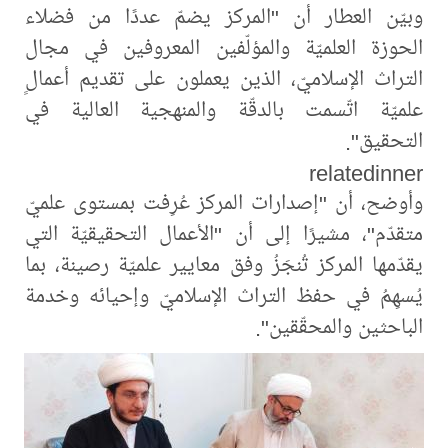
وبيّن العطار أن "المركز يضمّ عددًا من فضلاء
الحوزة العلميّة والمؤلّفين المعروفين في مجال
التراث الإسلاميّ، الذين يعملون على تقديم أعمالٍ
علميّة اتّسمت بالدقّة والمنهجية العالية في
التحقيق".
relatedinner
وأوضح، أن "إصدارات المركز عُرِفت بمستوى علميّ
متقدّم"، مشيرًا إلى أن "الأعمال التحقيقيّة التي
يقدّمها المركز تُنجَزُ وفق معايير علميّة رصينة، بما
يُسهِمُ في حفظ التراث الإسلاميّ وإحيائه وخدمة
الباحثين والمحقّقين".