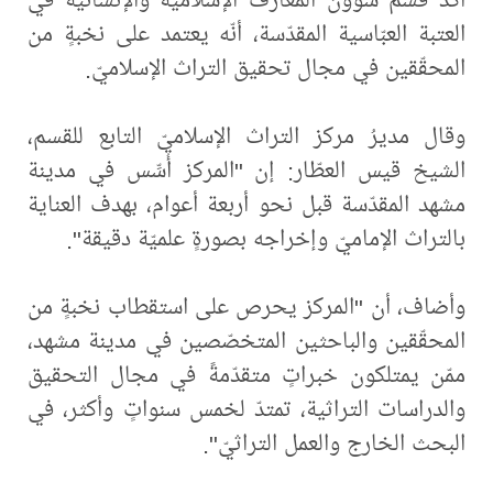
العتبة العبّاسية المقدّسة، أنّه يعتمد على نخبةٍ من
المحقّقين في مجال تحقيق التراث الإسلاميّ.
وقال مديرُ مركز التراث الإسلاميّ التابع للقسم،
الشيخ قيس العطّار: إن "المركز أُسِّس في مدينة
مشهد المقدّسة قبل نحو أربعة أعوام، بهدف العناية
بالتراث الإماميّ وإخراجه بصورةٍ علميّة دقيقة".
وأضاف، أن "المركز يحرص على استقطاب نخبةٍ من
المحقّقين والباحثين المتخصّصين في مدينة مشهد،
ممّن يمتلكون خبراتٍ متقدّمةً في مجال التحقيق
والدراسات التراثية، تمتدّ لخمس سنواتٍ وأكثر، في
البحث الخارج والعمل التراثيّ".