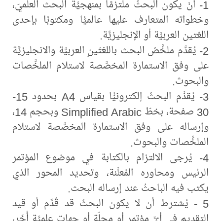
1- أنْ يكون البحثُ ملتزمًا بمنهجيَّة البحث العلميّ،
وخطواته المتعارف عليها عالميًّا ومكتوبًا بإحدى
اللغتين العربيَّة أو الإنجليزيَّة.
2- يُقدَّم ملخَّصُ البحث باللغتَينِ العربيَّة والانجليزيَّة
على وفق الاستمارة المخصَّصة لاستلام الملخَّصات
والبحوث.
3- يُقدَّم البحثُ إلكترونيًّا بقياس A4 بحدود 15-
30 صفحة، بخطّ Simplified Arabic وبحجم 14،
وإرساله على وفق الاستمارة المخصَّصة لاستلام
الملخَّصات والبحوث.
4- يُرجى الالتزام بالكتابة في موضوع المؤتمر
الرئيس ومحاوره المُعلَنة، وتحديد المحور الذي
يكتب فيه الباحثُ عند إرساله البحث.
5 - يُشترط أن لا يكون البحثُ قد قُدِّم أو قيد
التقديم في أيِّ مؤتمرٍ أو مجلّة أو جهاتٍ علميَّة أُخَر،