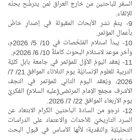
السفر للباحثين من خارج العراق لمن يترشَّح بحثُه
للإلقاء.
9- يتمُّ نشر الأبحاث المقبولة في إصدارٍ خاصٍّ
بأعمال المؤتمر.
10- يبدأ استلام المُلخّصات في 10/ 5/ 2026م،
وآخر موعد لاستلام البحوث كاملةً 10/ 6/ 2026م.
11- يُعقد اليومُ الأوَّل للمؤتمر في جامعة بابل كليَّة
التربية للعلوم الإنسانيَّة يوم الثلاثاء الموافق 21/ 7/
2026، ويُعقد اليوم الثاني للمؤتمر في النجف
الأشرف مجمّع الإمام المرتضى(عليه السلام) الفكريّ
يوم الأربعاء الموافق 22/ 7/ 2026.
12- نرجو من السادة الباحثين الكرام الابتعاد عن
السرد التاريخيّ للأحداث والاعتماد على الدراسات
التحليليَّة والنقدية؛ لأنَّها الأساس في قبول البحث
من عدمه.