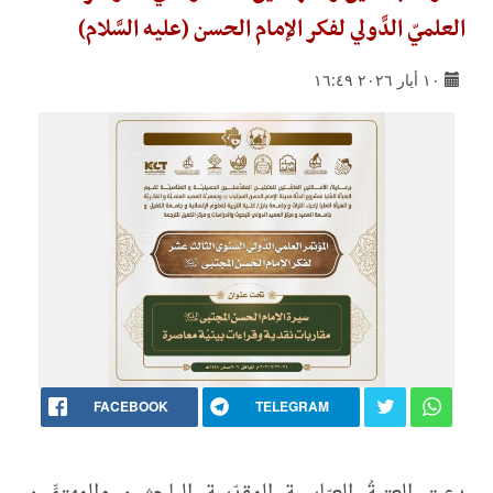
العلميّ الدَّولي لفكر الإمام الحسن (عليه السَّلام)
١٠ أيار ٢٠٢٦ ١٦:٤٩
FACEBOOK
TELEGRAM
دعت العتبةُ العبّاسية المقدّسة الباحثين والمهتمِّين