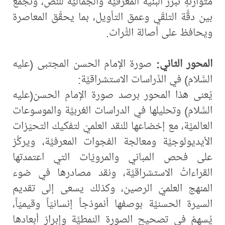
متوازنةٍ تُبرز البنية المعرفيَّة والجماليَّة للنصِّ، وتجمع
بين دقَّة التلقّي وعمق التأويل، بما يحقِّق المعاصرة
ويحافظ على أصالة التُّراث.
المحور الثاني:
صورة الإمام الحسن المجتبى (عليه
السَّلام) في الدِّراسات الاستشراقيَّة:
يُعنى هذا المحور برصد صورة الإمام الحسن(عليه
السَّلام) وتحليلها في الدراسات الغربيَّة والموسوعات
العالميَّة، مع إخضاعها للنقد العلميّ لتفكيك التحيّزات
الأيديولوجيَّة ومعالجة الفجوات المعرفيَّة، ويركِّز
على فحص المباني والمرويّات التي اعتمدتها
القراءاتُ الاستشراقيَّة، ونقد مصادرها في ضوء
المنهج العلميّ الرصين، وكذلك يسعى إلى تقديم
السيرة الحسنيَّة بوصفها أنموذجاً إنسانيّاً وقيميّاً،
يُسهِمُ في تصحيح الصورة النمطيَّة وإبراز أبعادها