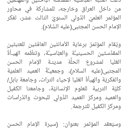
من داخل العراق وخارجه، للمشاركة في محاور
المؤتمر العلميّ الدَّولي السنويّ الثالث عشر، لفكر
الإمام الحسن المجتبى(عليه السَّلام).
ويُقام المؤتمرُ برعاية الأمانتَينِ العامَّتَينِ للعتبتَينِ
المقدَّستَينِ الحسينيـَّة والعبَّاسيـَّة، وتنظّمه الهيـأةُ
العُليا لمشروع الحلَّة مدينـة الإمام الحسن
المجتبى(عليه السلام)، وجمعيـَّةُ العميد العلميّة
والفكريّة والهيأةُ العُليا لإحياء التراث، وجامعة بابل/
كليَّة التربية للعلوم الإنسانيَّة، وجامعتا الكفيل
والعميد ومركز العميد الدَّولي للبحوث والدِّراسات
ومركز الكفيل للترجمة.
وسيُعقد المؤتمر بعنوان: (سيرة الإمام الحسن