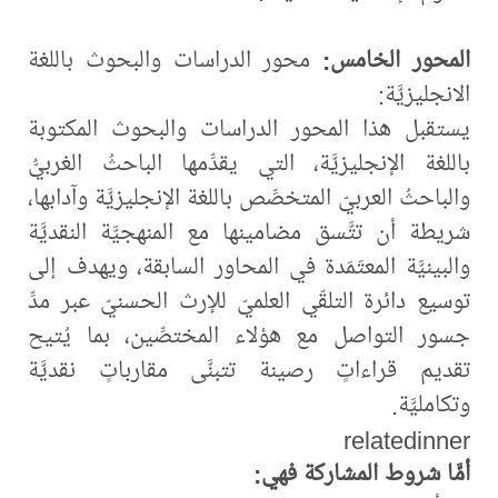
المحور الخامس:
محور الدراسات والبحوث باللغة
الانجليزيَّة:
يستقبل هذا المحور الدراسات والبحوث المكتوبة
باللغة الإنجليزيَّة، التي يقدِّمها الباحثُ الغربيُّ
والباحثُ العربيّ المتخصِّص باللغة الإنجليزيَّة وآدابها،
شريطة أن تتَّسق مضامينها مع المنهجيَّة النقديَّة
والبينيَّة المعتَمَدة في المحاور السابقة، ويهدف إلى
توسيع دائرة التلقّي العلميّ للإرث الحسنيّ عبر مدِّ
جسور التواصل مع هؤلاء المختصِّين، بما يُتيح
تقديم قراءاتٍ رصينة تتبنَّى مقارباتٍ نقديَّة
وتكامليَّة.
relatedinner
أمَّا شروط المشاركة فهي: