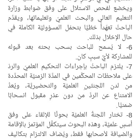
ويخضع لفحص الاستلال على وفق ضوابط وزارة
التعليم العالي والبحث العلميّ وتعليماتها، ويقدِّم
الباحثُ تعهّداً خطّيًّا بتحمّل المسؤوليَّة الكاملة في
حال الإخلال بذلك.
6- لا يُسمح للباحث بسحب بحثه بعد قبوله
للمشاركة لأيِّ سببٍ كان.
7- يلتزم الباحثُ بإجراءات التحكيم العلميّ والردّ
على ملاحظات المحكِّمين في المدَّة الزمنيَّة المحدَّدة
من لدن اللجنتَينِ العلميَّة والتحضيريَّة، ويُعدُّ
الامتناع عن الردِّ من دون عذرٍ مقبول انسحابًا
ضمنيًّا.
8- تختار اللجنةُ العلميَّة بحوثًا للإلقاء على وفق
أسسٍ علميَّة، وهذه البحوث سيتكفَّل المؤتمرُ بالإقامة
والضيافة لأصحابها فقط، ويُضاف الالتزام بتكاليف