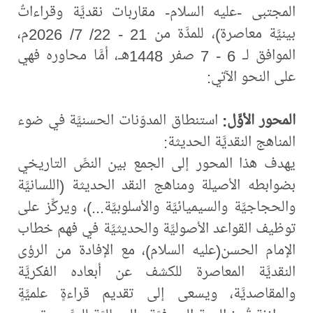
المجتبى -عليه السلام- مقاربات نقديَّة وقراءاتٌ
بينيَّة معاصرة)، للمدَّة من 21 - 22/ 7/ 2026م،
الموافق لـ 6 - 7 صفر 1448هـ، أمَّا محاوره فهي
على النحو الآتي:
المحور الأوَّل:
استنطاق المدوّنات الحسنيَّة في ضوء
المناهج النقديَّة الحديثة:
يهدف هذا المحور إلى الجمع بين النصِّ التاريخي
بضوابطه الأصيلة ومناهج النقد الحديثة (اللسانيَّة
والحجاجيَّة والسيميائيَّة والأسلوبيَّة...)، ويركِّز على
توظيف القواعد الأصوليَّة والحديثيَّة في فهم خطاب
الإمام الحسن(عليه السلام)، مع الإفادة من الرؤى
النقديَّة المعاصرة للكشف عن أبعاده الفكريَّة
والمقاصديَّة، ويسعى إلى تقديم قراءةٍ علميَّةٍ