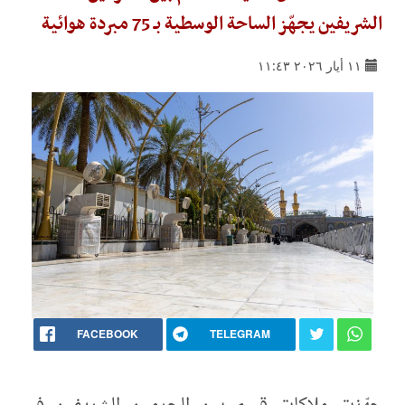
الشريفين يجهّز الساحة الوسطية بـ 75 مبردة هوائية
١١ أيار ٢٠٢٦ ١١:٤٣
FACEBOOK
TELEGRAM
جهّزت ملاكات قسم بين الحرمين الشريفين في