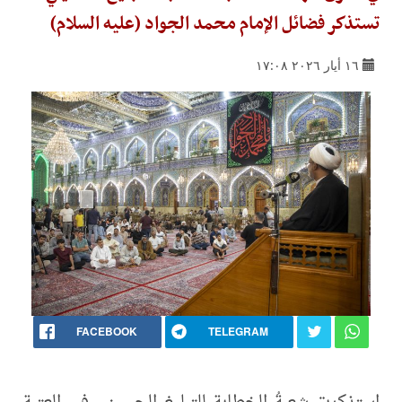
تستذكر فضائل الإمام محمد الجواد (عليه السلام)
١٦ أيار ٢٠٢٦ ١٧:٠٨
FACEBOOK
TELEGRAM
استذكرت شعبةُ الخطابة للتبليغ الحسيني في العتبة