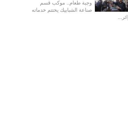
وجبة طعام.. موكب قسم
صناعة الشبابيك يختتم خدماته
ئر...