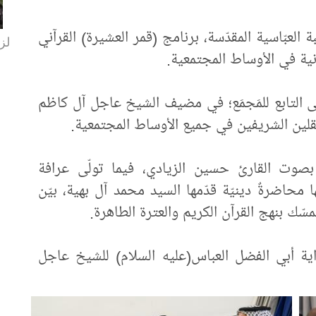
عتبة العبّاسية المقدّسة، برنامج (قمر العشيرة) القرآني
لزا
نية في الأوساط المجتمعية.
ثنّى التابع للمَجمَع؛ في مضيف الشيخ عاجل آل كاظم
الثقلين الشريفين في جميع الأوساط المجتمعية.
رة بصوت القارئ حسين الزيادي، فيما تولّى عرافة
محاضرةٌ دينيّة قدّمها السيد محمد آل بهية، بيّن
لتمسّك بنهج القرآن الكريم والعترة الطاهرة.
وراية أبي الفضل العباس(عليه السلام) للشيخ عاجل