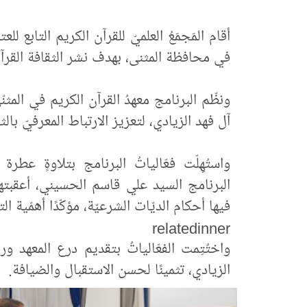
أقام المَجمَعُ العلميّ للقرآن الكريم التابع لل
في محافظة المثنى، بهدف نشر الثقافة القرآ
ونظّم البرنامج معهدُ القرآن الكريم في الم
آل فهد الزيادي، لتعزيز الارتباط المعرفيّ ب
واستُهِلّت فعّالياتُ البرنامج بتلاوةٍ عط
البرنامج السيد علي قاسم الحسيني، أعقبتها 
فيها أحكام الديّات الشرعيّة، مؤكّدًا أهمّية ا
relatedinner
واختُتِمت الفعّالياتُ بتقديم درع المعهد 
الزيادي، تثمينًا لحسن الاستقبال والضيافة.