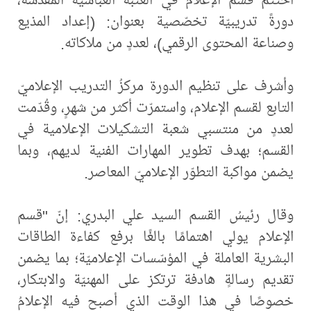
دورةً تدريبيّة تخصّصية بعنوان: (إعداد المذيع
وصناعة المحتوى الرقمي)، لعددٍ من ملاكاته.
وأشرف على تنظيم الدورة مركزُ التدريب الإعلاميّ
التابع لقسم الإعلام، واستمرّت أكثر من شهرٍ، وقُدّمت
لعددٍ من منتسبي شعبة التشكيلات الإعلامية في
القسم؛ بهدف تطوير المهارات الفنية لديهم، وبما
يضمن مواكبة التطوّر الإعلاميّ المعاصر.
وقال رئيسُ القسم السيد علي البدري: إنّ "قسم
الإعلام يولي اهتمامًا بالغًا برفع كفاءة الطاقات
البشرية العاملة في المؤسّسات الإعلاميّة؛ بما يضمن
تقديم رسالةٍ هادفة ترتكز على المهنيّة والابتكار،
خصوصًا في هذا الوقت الذي أصبح فيه الإعلامُ