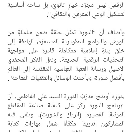
الرقميّ ليس مجرّد خيارٍ ثانويّ، بل ساحة أساسيّة
لتشكيل الوعي المعرفيّ والثقافيّ".
وأضاف أنّ "الدورة تمثّل حلقةً ضمن سلسلةٍ من
الورش والبرامج التطويرية المستمرّة، الهادفة إلى
خلق بيئةٍ إعلامية متكاملة قادرة على مواجهة
التحدّيات الرقمية الحديثة، ونقل الفكر المحمّدي
الأصيل ورسالة العتبة العبّاسية المقدّسة إلى العالم
بأفضل صورة، وبأحدث الوسائل والتقنيات المتاحة".
بدوره أوضح مدرّبُ الدورة السيد علي الفاطمي، أنّ
"برنامج الدورة ركّز على كيفية صناعة المقاطع
المرئيّة القصيرة (الريلز والشورت)، وتلقّى فيه
المشاركون تدريبًا مكثّفًا شمل مهارات كتابة