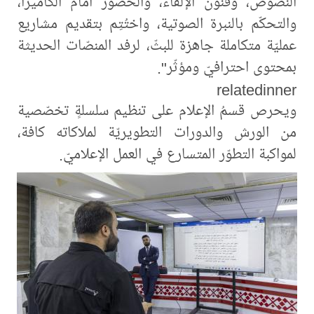
النصوص، وفنون الإلقاء، والحضور أمام الكاميرا،
والتحكّم بالنبرة الصوتية، واختُتِم بتقديم مشاريع
عمليّة متكاملة جاهزة للبثّ، لرفد المنصّات الحديثة
بمحتوى احترافيّ ومؤثّر".
relatedinner
ويحرص قسمُ الإعلام على تنظيم سلسلةٍ تخصّصية
من الورش والدورات التطويريّة لملاكاته كافة،
لمواكبة التطوّر المتسارع في العمل الإعلاميّ.