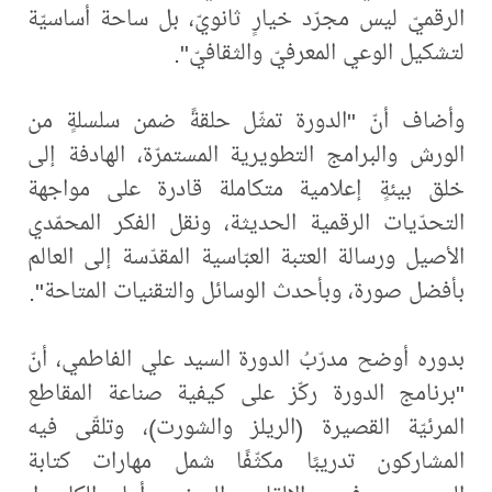
الرقميّ ليس مجرّد خيارٍ ثانويّ، بل ساحة أساسيّة
لتشكيل الوعي المعرفيّ والثقافيّ".
وأضاف أنّ "الدورة تمثّل حلقةً ضمن سلسلةٍ من
الورش والبرامج التطويرية المستمرّة، الهادفة إلى
خلق بيئةٍ إعلامية متكاملة قادرة على مواجهة
التحدّيات الرقمية الحديثة، ونقل الفكر المحمّدي
الأصيل ورسالة العتبة العبّاسية المقدّسة إلى العالم
بأفضل صورة، وبأحدث الوسائل والتقنيات المتاحة".
بدوره أوضح مدرّبُ الدورة السيد علي الفاطمي، أنّ
"برنامج الدورة ركّز على كيفية صناعة المقاطع
المرئيّة القصيرة (الريلز والشورت)، وتلقّى فيه
المشاركون تدريبًا مكثّفًا شمل مهارات كتابة