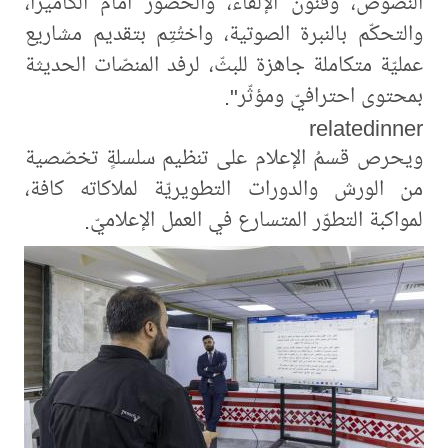
النصوص، وفنون الإلقاء، والحضور أمام الكاميرا،
والتحكّم بالنبرة الصوتية، واختُتِم بتقديم مشاريع
عمليّة متكاملة جاهزة للبثّ، لرفد المنصّات الحديثة
بمحتوى احترافيّ ومؤثّر".
relatedinner
ويحرص قسمُ الإعلام على تنظيم سلسلةٍ تخصّصية
من الورش والدورات التطويريّة لملاكاته كافة،
لمواكبة التطوّر المتسارع في العمل الإعلاميّ.