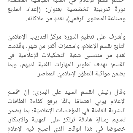
دورةً تدريبيّة تخصّصية بعنوان: (إعداد المذيع
وصناعة المحتوى الرقمي)، لعددٍ من ملاكاته.
وأشرف على تنظيم الدورة مركزُ التدريب الإعلاميّ
التابع لقسم الإعلام، واستمرّت أكثر من شهرٍ، وقُدّمت
لعددٍ من منتسبي شعبة التشكيلات الإعلامية في
القسم؛ بهدف تطوير المهارات الفنية لديهم، وبما
يضمن مواكبة التطوّر الإعلاميّ المعاصر.
وقال رئيسُ القسم السيد علي البدري: إنّ "قسم
الإعلام يولي اهتمامًا بالغًا برفع كفاءة الطاقات
البشرية العاملة في المؤسّسات الإعلاميّة؛ بما يضمن
تقديم رسالةٍ هادفة ترتكز على المهنيّة والابتكار،
خصوصًا في هذا الوقت الذي أصبح فيه الإعلامُ