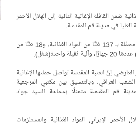
ائية ضمن القافلة الإغاثية الثانية إلى الهلال الأحمر
 العليا في مدينة قم المقدسة.
وضمَّت القافلة الإغاثية الثانية 10 شاحنات، محمَّلة بـ 137 طًنًّا من المواد الغذائية، و18 طنًّا من
ة واحدة(شفل).
عارضي إنَّ العتبة المقدسة تواصل حملتها الإغاثية
 الشعب العراقي، وبالتنسيق بين مكتبي المرجعية
دينة قم المقدسة متمثلًا بسماحة السيد جواد
ل الأحمر الإيراني المواد الغذائية والمستلزمات