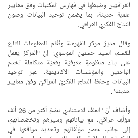
العراقيّين وضبطها في فهارس المكتبات وفق معايير
علميّة حديثة، بما يضمن توحيد البيانات وصون
النتاج الفكري العراقي.
وقال مديرُ مركز الفهرسة ونُظُم المعلومات التابع
للقسم، السيد حسنين الموسوي: إنّ "المركز يعمل
على بناء منظومةٍ معرفيّة رقميّة متكاملة تخدم
الباحثين والمؤسّسات الأكاديميّة، عبر توحيد
البيانات وحفظ النتاج الفكريّ العراقيّ وفق معايير
حديثة".
وأضاف أنّ "الملفّ الاستنادي يضمّ أكثر من 26 ألف
مؤلّفٍ عراقيّ، مع بياناتهم وسيرهم وتخصّصاتهم،
إلى جانب حصر مؤلّفاتهم وتحديد مواقعها في