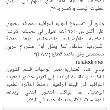
المكتبات العراقيّة، الأمر الذي يُسهِمُ في تسهيل
عمليّات البحث والاسترجاع".
وتابع أنّ "مشروع البوّابة العراقية للمعرفة يحتوي
على أكثر من 120 ألف عنوانٍ في مختلف الأوعية
المكتبية والأرشيفية والمتحفية، ويُعدّ منصّةً
إلكترونيّةً شاملة، كما يمثّل أوّلَ مشروعٍ عربيّ
متخصّص وفق قاعدة قطاع (LAM)".
relatedinner
وتأتي هذه المشاريع ضمن توجّهات قسم الشؤون
الفكرية والثقافية الهادفة إلى تعزيز حضور المعرفة
العراقيّة في البيئة الرقميّة، وحفظ الذاكرة العلميّة
الوطنيّة، بما يواكب التطوّر التقنيّ ويدعم
المؤسّسات الأكاديميّة والبحثيّة في البلاد.