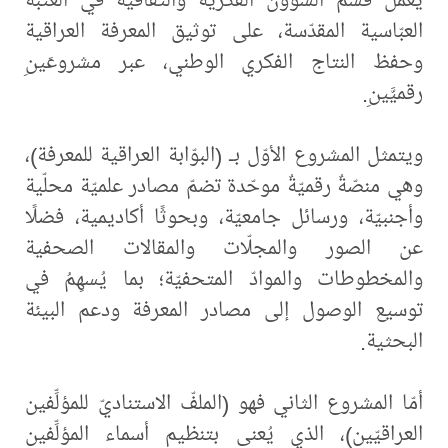
العبّاسية المقدّسة، على توثيق المعرفة العراقية
وحفظ النتاج الفكري الوطني، عبر مشروعَينِ
رقميَّينِ.
ويتمثل المشروع الأوّل بـ (البوّابة العراقية للمعرفة)،
وهي منصّةٌ رقميّةٌ موحّدة تضمّ مصادر علميّة محلّية
وأجنبيّة، ورسائل جامعيّة، وبحوثًا أكاديمية، فضلًا
عن الصور والمجلّات والمقالات الصحفية
والمخطوطات والموادّ المتحفيّة؛ بما يُسهِمُ في
توسيع الوصول إلى مصادر المعرفة ودعم البيئة
البحثية.
أمّا المشروع الثاني فهو (الملفّ الاستناديّ للمؤلِّفين
العراقيّين)، الذي يُعنى بتنظيم أسماء المؤلِّفين