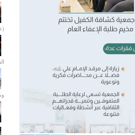
(عل
ال
ومو